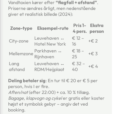
Vandtaxien kører efter
“flagfall + afstand”
.
Priserne ændres årligt, men nedenstående
giver et realistisk billede (2024):
Pris 1-
Ekstra
Zone-type
Eksempel-rute
4 pers.
person
Leuvehaven ↔
€ 12 –
City-zone
+€ 2
Hotel New York
16
Parkhaven ↔
€ 18 –
Mellemzone
+€ 3
Rijnhaven
25
Lang
Leuvehaven ↔
€ 32 –
+€ 4
afstand
RDM/Heijplaat
40
Deling betaler sig
: En tur til € 20 er € 5 per
person, hvis I er fire.
Aften/nat
(efter 22:00) + ca. 10 % tillæg.
Bagage, klapvogn og cykel
er gratis eller koster
højst et symbolsk gebyr – angiv det ved
booking.