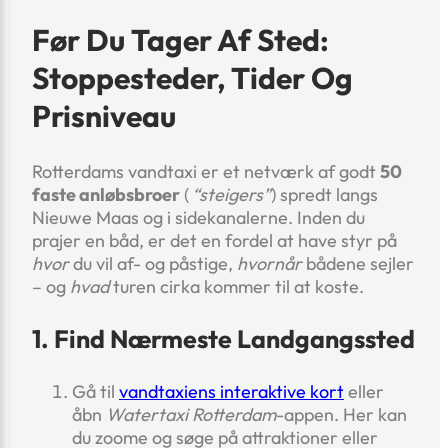
Før Du Tager Af Sted:
Stoppesteder, Tider Og
Prisniveau
Rotterdams vandtaxi er et netværk af godt
50
faste anløbsbroer
(
“steigers”
) spredt langs
Nieuwe Maas og i sidekanalerne. Inden du
prajer en båd, er det en fordel at have styr på
hvor
du vil af- og påstige,
hvornår
bådene sejler
– og
hvad
turen cirka kommer til at koste.
1. Find Nærmeste Landgangssted
Gå til
vandtaxiens interaktive kort
eller
åbn
Watertaxi Rotterdam
-appen. Her kan
du zoome og søge på attraktioner eller