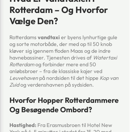
Rotterdam – Og Hvorfor
Vælge Den?
Rotterdams
vandtaxi
er byens lynhurtige gule
og sorte motorbåde, der med op til 50 knob
kløver sig igennem floden Maas og de indre
havnebassiner. Tjenesten drives af
Watertaxi
Rotterdam
og forbinder mere end 50
anløbsbroer – fra de klassiske kajer ved
Leuvehaven
på nordsiden til det hippe
Kop van
Zuid
og verdenshavnen på sydsiden.
Hvorfor Hopper Rotterdammere
Og Besøgende Ombord?
Hastighed:
Fra Erasmusbroen til Hotel New
York på 4-5 minutter i stedet for 15-20 med