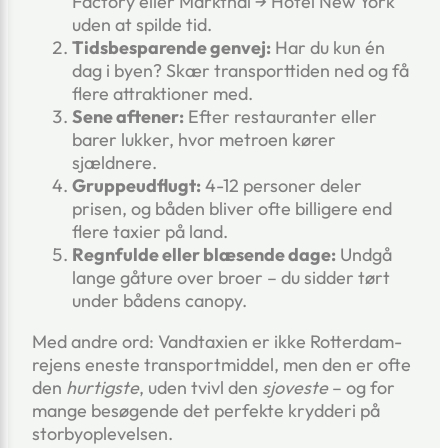
Factory eller Markthal → Hotel New York
uden at spilde tid.
Tidsbesparende genvej:
Har du kun én
dag i byen? Skær transporttiden ned og få
flere attraktioner med.
Sene aftener:
Efter restauranter eller
barer lukker, hvor metroen kører
sjældnere.
Gruppeudflugt:
4-12 personer deler
prisen, og båden bliver ofte billigere end
flere taxier på land.
Regnfulde eller blæsende dage:
Undgå
lange gåture over broer – du sidder tørt
under bådens canopy.
Med andre ord: Vandtaxien er ikke Rotterdam-
rejens eneste transportmiddel, men den er ofte
den
hurtigste
, uden tvivl den
sjoveste
– og for
mange besøgende det perfekte krydderi på
storbyoplevelsen.