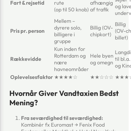
Fart & rejsetid
rute
afhængig
og lav
(op til 50 knob)
af trafik
underv
Mellem –
Billig
dyrere solo,
Billig (OV-
Pris pr. person
(OV-ch
billigere i
chipkort)
billet)
gruppe
Kun inden for
Langdi
Rotterdam og
Hele byen
Rækkevidde
til bl.
nære
og omegn
og Kin
havneområder
Oplevelsesfaktor
★★★★☆
★★☆☆☆
★★★
Hvornår Giver Vandtaxien Bedst
Mening?
Fra seværdighed til seværdighed:
Kombinér fx Euromast → Fenix Food