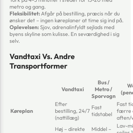
metro og gang.
Fleksibilitet:
Afgår på bestilling, præcis når du
ønsker det – ingen køreplaner at time sig ind på.
Oplevelsen:
Sjov, adrenalinfyldt sejlads med
byens skyline som kulisse. En seværdighed i sig
selv.
Vandtaxi Vs. Andre
Transportformer
Bus /
Wa
Vandtaxi
Metro /
(pen
Sporvogn
Efter
Fast ti
Fast
Køreplan
bestilling, 24/7
færre
tidstabel
(nattillæg)
aften
Lav-mi
Høj – direkte
Middel –
sejler 