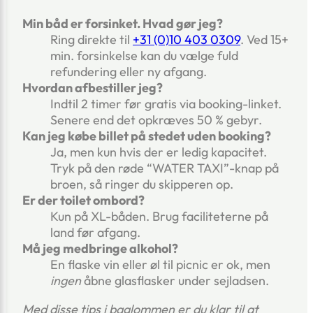
Min båd er forsinket. Hvad gør jeg?
Ring direkte til
+31 (0)10 403 0309
. Ved 15+
min. forsinkelse kan du vælge fuld
refundering eller ny afgang.
Hvordan afbestiller jeg?
Indtil 2 timer før gratis via booking-linket.
Senere end det opkræves 50 % gebyr.
Kan jeg købe billet på stedet uden booking?
Ja, men kun hvis der er ledig kapacitet.
Tryk på den røde “WATER TAXI”-knap på
broen, så ringer du skipperen op.
Er der toilet ombord?
Kun på XL-båden. Brug faciliteterne på
land før afgang.
Må jeg medbringe alkohol?
En flaske vin eller øl til picnic er ok, men
ingen
åbne glasflasker under sejladsen.
Med disse tips i baglommen er du klar til at