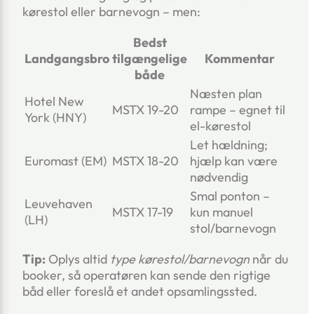
kørestol eller barnevogn – men:
Bedst
Landgangsbro
tilgængelige
Kommentar
både
Næsten plan
Hotel New
MSTX 19-20
rampe – egnet til
York (HNY)
el-kørestol
Let hældning;
Euromast (EM)
MSTX 18-20
hjælp kan være
nødvendig
Smal ponton –
Leuvehaven
MSTX 17-19
kun manuel
(LH)
stol/barnevogn
Tip:
Oplys altid
type kørestol/barnevogn
når du
booker, så operatøren kan sende den rigtige
båd eller foreslå et andet opsamlingssted.