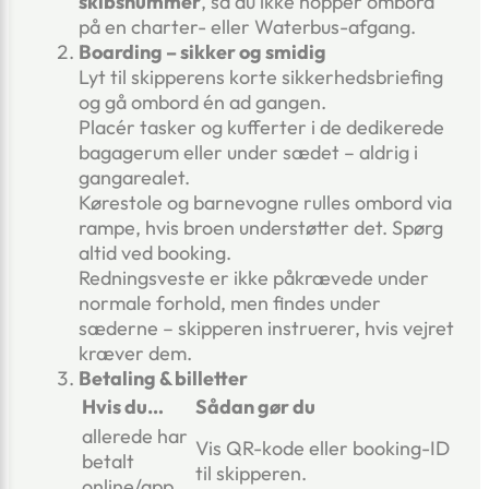
skibsnummer
, så du ikke hopper ombord
på en charter- eller Waterbus-afgang.
Boarding – sikker og smidig
Lyt til skipperens korte sikkerhedsbriefing
og gå ombord én ad gangen.
Placér tasker og kufferter i de dedikerede
bagagerum eller under sædet – aldrig i
gangarealet.
Kørestole og barnevogne rulles ombord via
rampe, hvis broen understøtter det. Spørg
altid ved booking.
Redningsveste er ikke påkrævede under
normale forhold, men findes under
sæderne – skipperen instruerer, hvis vejret
kræver dem.
Betaling & billetter
Hvis du…
Sådan gør du
allerede har
Vis QR-kode eller booking-ID
betalt
til skipperen.
online/app