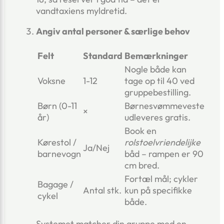
vandtaxiens myldretid.
Angiv antal personer & særlige behov
Felt
Standard
Bemærkninger
Nogle både kan
Voksne
1-12
tage op til 40 ved
gruppebestilling.
Børn (0-11
Børnesvømmeveste
×
år)
udleveres gratis.
Book en
Kørestol /
rolstoelvriendelijke
Ja/Nej
barnevogn
båd – rampen er 90
cm bred.
Fortæl mål; cykler
Bagage /
Antal stk.
kun på specifikke
cykel
både.
Systemet matcher din gruppe med en