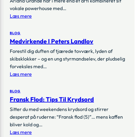
Ariana Grande har i mere end et årti kombineret sit
vokale powerhouse med…
Læs mere
BLOG
Medvirkende I Peters Landlov
Forestil dig duften af tjærede tovværk, lyden af
skibsklokker – og en ung styrmandselev, der pludselig
forveksles med…
Læs mere
BLOG
Fransk Flod: Tips Til Krydsord
Sitter du med weekendens krydsord og stirrer
desperat på ruderne: “Fransk flod (5)”… mens kaffen
bliver kold og…
Læs mere