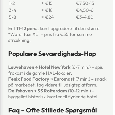
1-2
≈ €15
€7,50-15
3-4
≈ €18
€4,50-6
5-8
≈ €24
€3-4,80
Er I
11-12 pers.
, kan I opgradere til den større
“Watertaxi XL” – pris fra €35 for samme
strækning.
Populære Seværdigheds-Hop
Leuvehaven → Hotel New York
(6-7 min.) – spis
frokost i de gamle HAL-lokaler.
Fenix Food Factory → Euromast
(7 min.) – snack
på markedet, tag videre til udsigtsplatform.
Delfshaven → SS Rotterdam
(10-12 min.) –
hyggeligt historisk kvarter til flydende hotel.
Faq – Ofte Stillede Spørgsmål