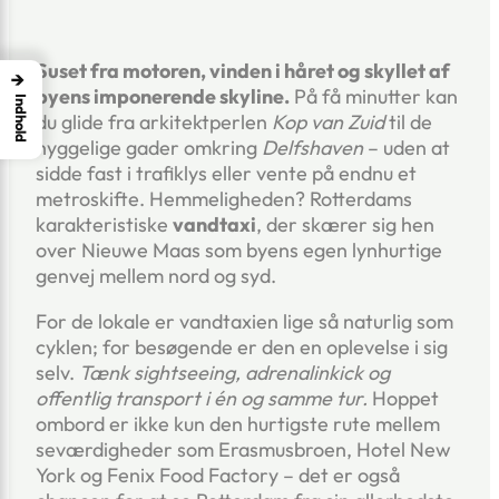
Suset fra motoren, vinden i håret og skyllet af
→
byens imponerende skyline.
På få minutter kan
Indhold
du glide fra arkitektperlen
Kop van Zuid
til de
hyggelige gader omkring
Delfshaven
– uden at
sidde fast i trafiklys eller vente på endnu et
metroskifte. Hemmeligheden? Rotterdams
karakteristiske
vandtaxi
, der skærer sig hen
over Nieuwe Maas som byens egen lynhurtige
genvej mellem nord og syd.
For de lokale er vandtaxien lige så naturlig som
cyklen; for besøgende er den en oplevelse i sig
selv.
Tænk sightseeing, adrenalinkick og
offentlig transport i én og samme tur.
Hoppet
ombord er ikke kun den hurtigste rute mellem
seværdigheder som Erasmusbroen, Hotel New
York og Fenix Food Factory – det er også