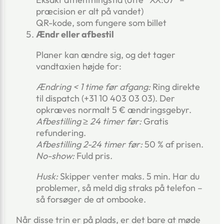
præcision er alt på vandet)
QR-kode, som fungere som billet
Ændr eller afbestil
Planer kan ændre sig, og det tager
vandtaxien højde for:
Ændring < 1 time før afgang:
Ring direkte
til dispatch (+31 10 403 03 03). Der
opkræves normalt 5 € ændringsgebyr.
Afbestilling ≥ 24 timer før:
Gratis
refundering.
Afbestilling 2-24 timer før:
50 % af prisen.
No-show:
Fuld pris.
Husk:
Skipper venter maks. 5 min. Har du
problemer, så meld dig straks på telefon –
så forsøger de at ombooke.
Når disse trin er på plads, er det bare at møde