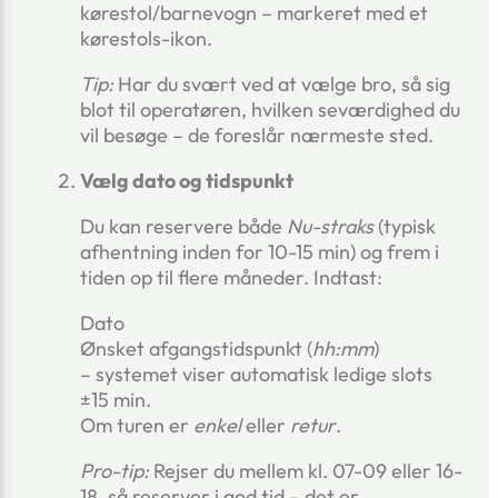
kørestol/barnevogn – markeret med et
kørestols-ikon.
Tip:
Har du svært ved at vælge bro, så sig
blot til operatøren, hvilken seværdighed du
vil besøge – de foreslår nærmeste sted.
Vælg dato og tidspunkt
Du kan reservere både
Nu-straks
(typisk
afhentning inden for 10-15 min) og frem i
tiden op til flere måneder. Indtast:
Dato
Ønsket afgangstidspunkt (
hh:mm
)
– systemet viser automatisk ledige slots
±15 min.
Om turen er
enkel
eller
retur
.
Pro-tip:
Rejser du mellem kl. 07-09 eller 16-
18, så reserver i god tid – det er