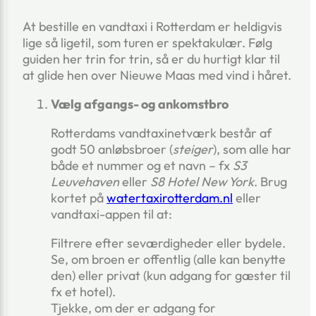
At bestille en vandtaxi i Rotterdam er heldigvis
lige så ligetil, som turen er spektakulær. Følg
guiden her trin for trin, så er du hurtigt klar til
at glide hen over Nieuwe Maas med vind i håret.
Vælg afgangs- og ankomstbro
Rotterdams vandtaxinetværk består af
godt 50 anløbsbroer (
steiger
), som alle har
både et nummer og et navn – fx
S3
Leuvehaven
eller
S8 Hotel New York
. Brug
kortet på
watertaxirotterdam.nl
eller
vandtaxi-appen til at:
Filtrere efter seværdigheder eller bydele.
Se, om broen er offentlig (alle kan benytte
den) eller privat (kun adgang for gæster til
fx et hotel).
Tjekke, om der er adgang for