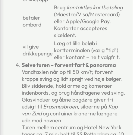
Brug
kontaktløs kortbetaling
(Maestro/Visa/Mastercard)
betaler
eller Apple/Google Pay.
ombord
Kontanter accepteres
sjældent.
Læg et lille beløb i
vil give
kortterminalen (vælg “tip”)
drikkepenge
eller kontant – helt valgfrit.
Selve turen – forvent fart & panorama
Vandtaxien når op til 50 km/t; forvent
krappe sving og lidt sprøjt ved høje bølger.
Bliv siddende, hold arme og kameraer
indenbords, og brug håndtagene ved sving.
Glasvinduer og åbne bagdøre giver fri
udsigt til
Erasmusbroen
, siloerne på
Kop
van Zuid
og containerkranerne længere
ude mod havnen.
Turen mellem centrum og Hotel New York
tager ca. 7 min; helt til SS Rotterdam ca. 10