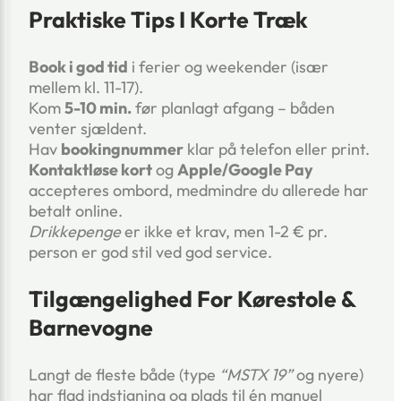
Praktiske Tips I Korte Træk
Book i god tid
i ferier og weekender (især
mellem kl. 11-17).
Kom
5-10 min.
før planlagt afgang – båden
venter sjældent.
Hav
bookingnummer
klar på telefon eller print.
Kontaktløse kort
og
Apple/Google Pay
accepteres ombord, medmindre du allerede har
betalt online.
Drikkepenge
er ikke et krav, men 1-2 € pr.
person er god stil ved god service.
Tilgængelighed For Kørestole &
Barnevogne
Langt de fleste både (type
“MSTX 19”
og nyere)
har flad indstigning og plads til én manuel