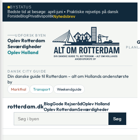
Spring
×
BYSTATUS
til
Bedste tid at besøge: april-juni • Praktiske rejsetips på dansk
Forside
Blog
Privatlivspolitik
Nyhedsbrev
indhold
UDFORSK BYEN
Oplev Rotterdam
G
Seværdigheder
PLANL
Oplev Holland
DANSK CITY GUIDE
Din danske guide til Rotterdam – alt om Hollands andenstørste
by
Markthal
Transport
Weekendguide
Blog
Gode Rejseråd
Oplev Holland
rotterdam.dk
Oplev Rotterdam
Seværdigheder
Søg