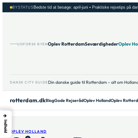
Spring
Bedste tid at besøge: april-juni • Praktiske rejsetips på da
BYSTATUS
til
indhold
Oplev Rotterdam
Seværdigheder
Oplev Ho
UDFORSK BYEN
Din danske guide til Rotterdam – alt om Hollan
DANSK CITY GUIDE
rotterdam.dk
Blog
Gode Rejseråd
Oplev Holland
Oplev Rotter
→
Indhold
OPLEV HOLLAND