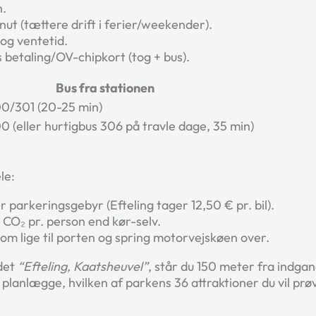
h.
nut (tættere drift i ferier/weekender).
og ventetid.
 betaling/OV-chipkort (tog + bus).
Bus fra stationen
00/301 (20-25 min)
00 (eller hurtigbus 306 på travle dage, 35 min)
le:
er parkeringsgebyr (Efteling tager 12,50 € pr. bil).
CO₂ pr. person end kør-selv.
kom lige til porten og spring motorvejskøen over.
edet
“Efteling, Kaatsheuvel”
, står du 150 meter fra indgang
 planlægge, hvilken af parkens 36 attraktioner du vil prøv