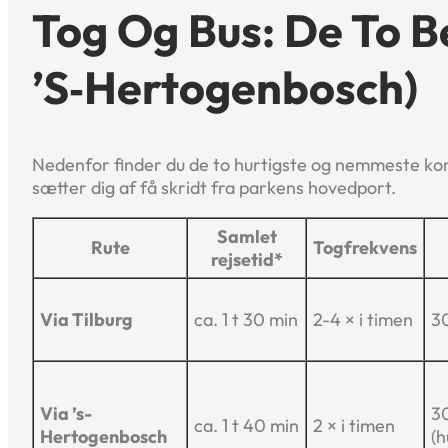
Tog Og Bus: De To B
’s‑Hertogenbosch)
Nedenfor finder du de to hurtigste og nemmeste komb
sætter dig af få skridt fra parkens hovedport.
Samlet
Rute
Togfrekvens
rejsetid*
Via Tilburg
ca. 1 t 30 min
2-4 × i timen
3
Via ’s-
3
ca. 1 t 40 min
2 × i timen
Hertogenbosch
(h