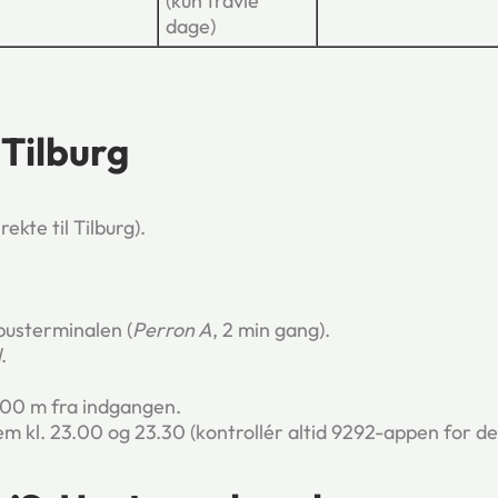
(kun travle
dage)
 Tilburg
rekte til Tilburg).
 busterminalen (
Perron A
, 2 min gang).
l
.
00 m fra indgangen.
em kl. 23.00 og 23.30 (kontrollér altid 9292-appen for de