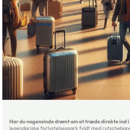
Har du nogensinde drømt om at træde direkte ind i 
legendariske forlystelsespark fyldt med rutscheban