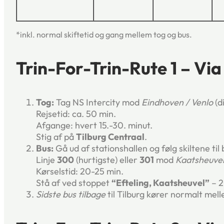
*inkl. normal skiftetid og gang mellem tog og bus.
Trin-For-Trin-Rute 1 – Via
Tog:
Tag NS Intercity mod
Eindhoven / Venlo
(di
Rejsetid: ca. 50 min.
Afgange: hvert 15.-30. minut.
Stig af på
Tilburg Centraal
.
Bus:
Gå ud af stationshallen og følg skiltene til
Linje
300
(hurtigste) eller
301
mod
Kaatsheuve
Kørselstid: 20-25 min.
Stå af ved stoppet
“Efteling, Kaatsheuvel”
– 2
Sidste bus tilbage
til Tilburg kører normalt mell