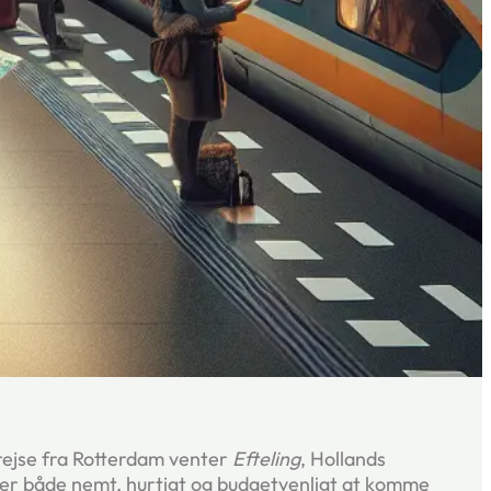
rejse fra Rotterdam venter
Efteling
, Hollands
 er både nemt, hurtigt og budgetvenligt at komme