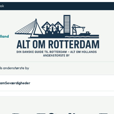
nsk
lland
ds andenstørste by
dam
Seværdigheder