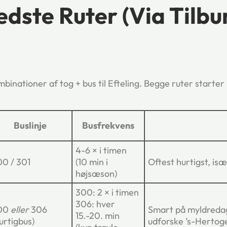
edste Ruter (via Tilbu
inationer af tog + bus til Efteling. Begge ruter starter
Buslinje
Busfrekvens
4-6 × i timen
00 / 301
(10 min i
Oftest hurtigst, i
højsæson)
300: 2 × i timen
306: hver
00
eller
306
Smart på myldredage
15.-20. min
urtigbus)
udforske ’s-Hertog