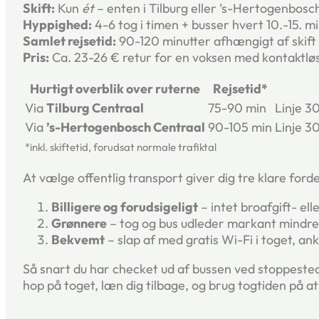
Skift:
Kun
ét
– enten i Tilburg eller ’s-Hertogenbosc
Hyppighed:
4-6 tog i timen + busser hvert 10.-15. mi
Samlet rejsetid:
90-120 minutter afhængigt af skift 
Pris:
Ca. 23-26 € retur for en voksen med kontaktløs
Hurtigt overblik over ruterne
Rejsetid*
Via
Tilburg Centraal
75-90 min
Linje 3
Via
’s-Hertogenbosch Centraal
90-105 min
Linje 3
*inkl. skiftetid, forudsat normale trafiktal
At vælge offentlig transport giver dig tre klare forde
Billigere og forudsigeligt
– intet broafgift- ell
Grønnere
– tog og bus udleder markant mindre 
Bekvemt
– slap af med gratis Wi-Fi i toget, an
Så snart du har checket ud af bussen ved stoppest
hop på toget, læn dig tilbage, og brug togtiden på at