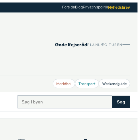
Forside
Blog
Privatlivspolitik
Nyhedsbrev
Gode Rejseråd
PLANLÆG TUREN
Markthal
Transport
Weekendguide
Søg