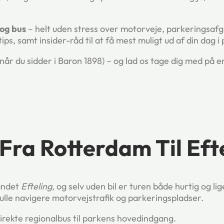
 og bus
– helt uden stress over motorveje, parkeringsafgi
ips, samt insider-råd til at få mest muligt ud af din dag i
år du sidder i Baron 1898) – og lad os tage dig med på en 
Fra Rotterdam Til Eft
landet
Efteling
, og selv uden bil er turen både hurtig og li
kulle navigere motorvejstrafik og parkerings­pladser.
irekte regionalbus til parkens hovedindgang.