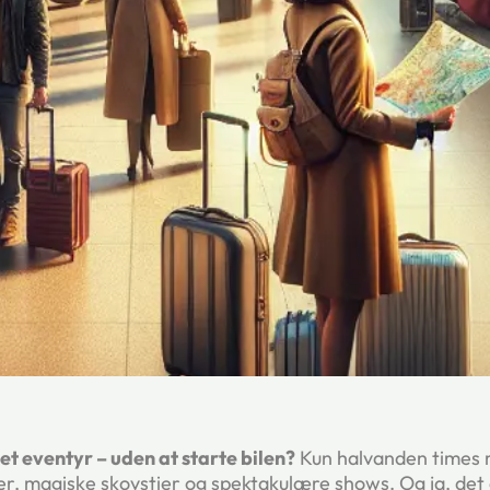
et eventyr – uden at starte bilen?
Kun halvanden times 
er, magiske skovstier og spektakulære shows. Og ja, det