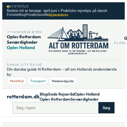
Spring
BYSTATUS
til
Bedste tid at besøge: april-juni • Praktiske rejsetips på dansk
Forside
Blog
Privatlivspolitik
Nyhedsbrev
indhold
UDFORSK BYEN
Oplev Rotterdam
G
Seværdigheder
PLANL
Oplev Holland
DANSK CITY GUIDE
Din danske guide til Rotterdam – alt om Hollands andenstørste
by
Markthal
Transport
Weekendguide
Blog
Gode Rejseråd
Oplev Holland
rotterdam.dk
Oplev Rotterdam
Seværdigheder
Søg