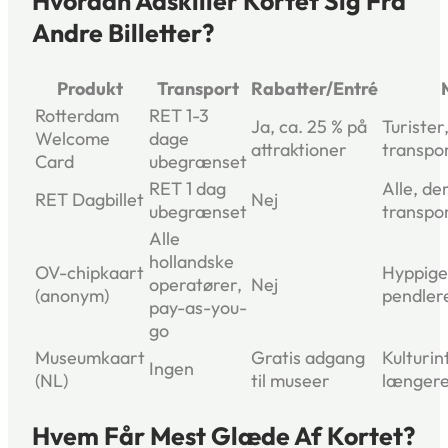
Hvordan Adskiller Kortet Sig Fra
Andre Billetter?
Produkt
Transport
Rabatter/Entré
Rotterdam
RET 1-3
Ja, ca. 25 % på
Turister
Welcome
dage
attraktioner
transpor
Card
ubegrænset
RET 1 dag
Alle, de
RET Dagbillet
Nej
ubegrænset
transpo
Alle
hollandske
OV-chipkaart
Hyppige
operatører,
Nej
(anonym)
pendler
pay-as-you-
go
Museumkaart
Gratis adgang
Kulturin
Ingen
(NL)
til museer
længere
Hvem Får Mest Glæde Af Kortet?