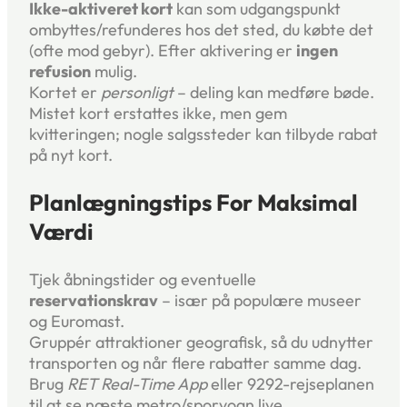
Ikke-aktiveret kort
kan som udgangspunkt
ombyttes/refunderes hos det sted, du købte det
(ofte mod gebyr). Efter aktivering er
ingen
refusion
mulig.
Kortet er
personligt
– deling kan medføre bøde.
Mistet kort erstattes ikke, men gem
kvitteringen; nogle salgssteder kan tilbyde rabat
på nyt kort.
Planlægningstips For Maksimal
Værdi
Tjek åbningstider og eventuelle
reservationskrav
– især på populære museer
og Euromast.
Gruppér attraktioner geografisk, så du udnytter
transporten og når flere rabatter samme dag.
Brug
RET Real-Time App
eller 9292-rejseplanen
til at se næste metro/sporvogn live.