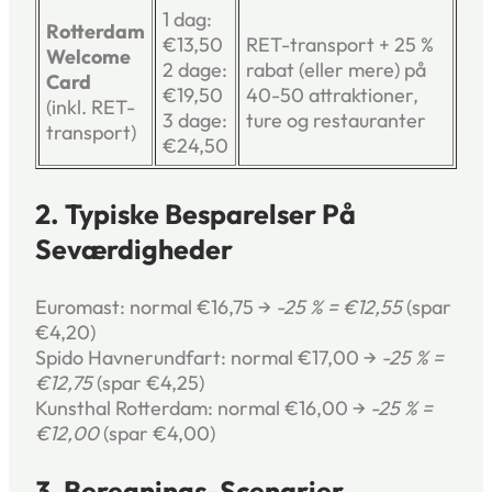
1 dag:
Rotterdam
€13,50
RET-transport + 25 %
Welcome
2 dage:
rabat (eller mere) på
Card
€19,50
40-50 attraktioner,
(inkl. RET-
3 dage:
ture og restauranter
transport)
€24,50
2. Typiske Besparelser På
Seværdigheder
Euromast: normal €16,75 →
-25 % = €12,55
(spar
€4,20)
Spido Havnerundfart: normal €17,00 →
-25 % =
€12,75
(spar €4,25)
Kunsthal Rotterdam: normal €16,00 →
-25 % =
€12,00
(spar €4,00)
3. Beregnings-Scenarier