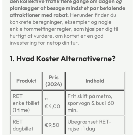
den kollektive trafik flere gange om dagen
og
planlægger at besøge mindst et par betalende
attraktioner med rabat.
Herunder finder du
konkrete beregninger, eksempler og nogle
enkle tommelfingerregler, som hjælper dig til
hurtigt at vurdere, om kortet er en god
investering for netop din tur.
1. Hvad Koster Alternativerne?
Pris
Produkt
Indhold
(2024)
RET
Frit skift på metro,
≈
enkeltbillet
sporvogn & bus i 60
€4,00
(1 time)
min.
RET
Ubegrænset RET-
€9,50
dagbillet
rejse i 1 dag