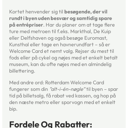
Kortet henvender sig til
besøgende, der vil
rundt i byen uden besvær og samtidig spare
på entré­priser
. Har du planer om at tage flere
ture med metroen til f.eks. Markthal, De Kuip
eller Delfshaven og også besøge Euromast,
Kunsthal eller tage en havnerundfart – så er
Welcome Card et nemt valg. Rejser du mest til
fods eller på cykel og nøjes med et enkelt betalt
museum, kan du ofte nøjes med en almindelig
billettering.
Med andre ord: Rotterdam Welcome Card
fungerer som din
”alt-i-én-nøgle”
til byen – spar
tid på billetsalg, få rabat ved kassen, og hop på
den næste metro eller sporvogn med et enkelt
bip.
Fordele Og Rabatter: