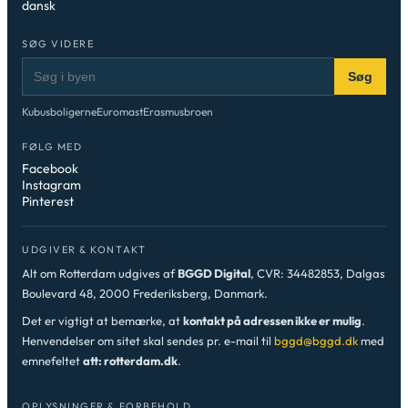
dansk
SØG VIDERE
Søg
Kubusboligerne
Euromast
Erasmusbroen
FØLG MED
Facebook
Instagram
Pinterest
UDGIVER & KONTAKT
Alt om Rotterdam udgives af
BGGD Digital
, CVR: 34482853, Dalgas
Boulevard 48, 2000 Frederiksberg, Danmark.
Det er vigtigt at bemærke, at
kontakt på adressen ikke er mulig
.
Henvendelser om sitet skal sendes pr. e-mail til
bggd@bggd.dk
med
emnefeltet
att: rotterdam.dk
.
OPLYSNINGER & FORBEHOLD