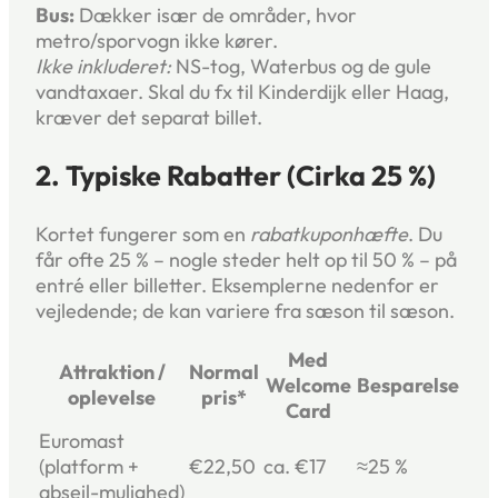
Bus:
Dækker især de områder, hvor
metro/sporvogn ikke kører.
Ikke inkluderet:
NS-tog, Waterbus og de gule
vandtaxaer. Skal du fx til Kinderdijk eller Haag,
kræver det separat billet.
2. Typiske Rabatter (cirka 25 %)
Kortet fungerer som en
rabatkuponhæfte
. Du
får ofte 25 % – nogle steder helt op til 50 % – på
entré eller billetter. Eksemplerne nedenfor er
vejledende; de kan variere fra sæson til sæson.
Med
Attraktion /
Normal
Welcome
Besparelse
oplevelse
pris*
Card
Euromast
(platform +
€22,50
ca. €17
≈25 %
abseil-mulighed)