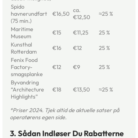
Spido
ca.
havnerundfart
€16,50
≈25 %
€12,50
(75 min.)
Maritime
€15
€11,25
25 %
Museum
Kunsthal
€16
€12
25 %
Rotterdam
Fenix Food
Factory-
€12
€9
25 %
smagsplanke
Byvandring
“Architecture
€18
€13,50
≈25 %
Highlights”
*Priser 2024. Tjek altid de aktuelle satser på
operatørens egen side.
3. Sådan Indløser Du Rabatterne