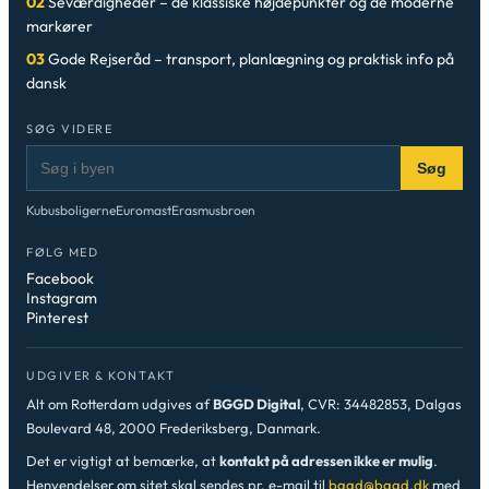
02
Seværdigheder – de klassiske højdepunkter og de moderne
markører
03
Gode Rejseråd – transport, planlægning og praktisk info på
dansk
SØG VIDERE
Søg
Kubusboligerne
Euromast
Erasmusbroen
FØLG MED
Facebook
Instagram
Pinterest
UDGIVER & KONTAKT
Alt om Rotterdam udgives af
BGGD Digital
, CVR: 34482853, Dalgas
Boulevard 48, 2000 Frederiksberg, Danmark.
Det er vigtigt at bemærke, at
kontakt på adressen ikke er mulig
.
Henvendelser om sitet skal sendes pr. e-mail til
bggd@bggd.dk
med