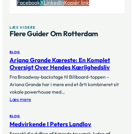
Facebook
X
LinkedIn
Kopiér link
LÆS VIDERE
Flere Guider Om Rotterdam
BLOG
Ariana Grande Kæreste: En Komplet
Oversigt Over Hendes Kærlighedsliv
Fra Broadway-backstage til Billboard-toppen –
Ariana Grande har i mere end et årti kombineret sit
vokale powerhouse med…
Læs mere
BLOG
Medvirkende I Peters Landlov
Forestil dig duften af tjærede tovværk, lyden af