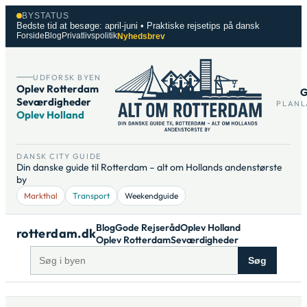
Spring
BYSTATUS
til
Bedste tid at besøge: april-juni • Praktiske rejsetips på dansk
Forside
Blog
Privatlivspolitik
Nyhedsbrev
indhold
UDFORSK BYEN
Oplev Rotterdam
G
Seværdigheder
PLANL
Oplev Holland
DANSK CITY GUIDE
Din danske guide til Rotterdam – alt om Hollands andenstørste
by
Markthal
Transport
Weekendguide
Blog
Gode Rejseråd
Oplev Holland
rotterdam.dk
Oplev Rotterdam
Seværdigheder
Søg