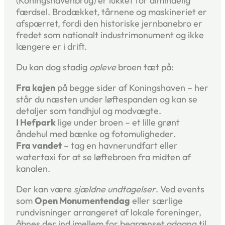
(Koningshavenbrug) er lukket for almindelig
færdsel. Brodækket, tårnene og maskineriet er
afspærret, fordi den historiske jernbanebro er
fredet som nationalt industrimonument og ikke
længere er i drift.
Du kan dog stadig
opleve
broen tæt på:
Fra kajen
på begge sider af Koningshaven – her
står du næsten under løftespanden og kan se
detaljer som tandhjul og modvægte.
I Hefpark
lige under broen – et lille grønt
åndehul med bænke og fotomuligheder.
Fra vandet
– tag en havnerundfart eller
watertaxi for at se løftebroen fra midten af
kanalen.
Der kan være
sjældne undtagelser
. Ved events
som
Open Monumentendag
eller særlige
rundvisninger arrangeret af lokale foreninger,
åbnes der ind imellem for begrænset adgang til