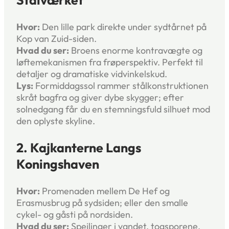
Stålværket
Hvor:
Den lille park direkte under sydtårnet på
Kop van Zuid-siden.
Hvad du ser:
Broens enorme kontravægte og
løfte­mekanismen fra frøperspektiv. Perfekt til
detaljer og dramatiske vidvinkel­skud.
Lys:
Formiddagssol rammer stål­konstruktionen
skråt bagfra og giver dybe skygger; efter
solnedgang får du en stemningsfuld silhuet mod
den oplyste skyline.
2. Kajkanterne Langs
Koningshaven
Hvor:
Promenaden mellem De Hef og
Erasmusbrug på sydsiden; eller den smalle
cykel- og gåsti på nordsiden.
Hvad du ser:
Spejlinger i vandet, tog­sporene,