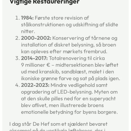
Vigtige Restaureringer
1984:
Første store revision af
stålkonstruktionen og udskiftning af slidte
nitter.
2000-2002:
Konservering af tårnene og
installation af diskret belysning, så broen
kan opleves efter mørkets frembrud.
2014-2017:
Totalrenovering til cirka
9 millioner € – midtersektionen blev løftet
ud med kranskib, sandblæst, malet i den
ikoniske grønne farve og sat på plads igen.
2022-2023:
Mindre vedligehold samt
opgradering af LED-belysning. Myten om
at den skulle pilles ned for en superyacht
blev aflivet, men illustrerede broens
emotionelle betydning for byens borgere.
I dag står De Hef som et sjældent bevaret
eksempel på de vertikale løftebroer, der i