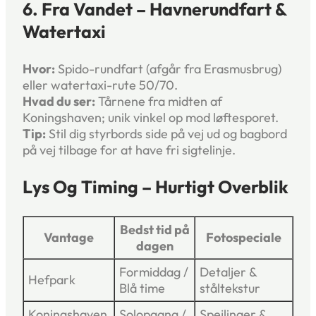
6. Fra Vandet – Havnerundfart &
Watertaxi
Hvor:
Spido-rundfart (afgår fra Erasmusbrug)
eller watertaxi-rute 50/70.
Hvad du ser:
Tårnene fra midten af
Koningshaven; unik vinkel op mod løfte­sporet.
Tip:
Stil dig styrbords side på vej ud og bagbord
på vej tilbage for at have fri sigtelinje.
Lys Og Timing – Hurtigt Overblik
Bedst tid på
Vantage
Fotospeciale
dagen
Formiddag /
Detaljer &
Hefpark
Blå time
ståltekstur
Koningshaven
Solopgang /
Spejlinger &