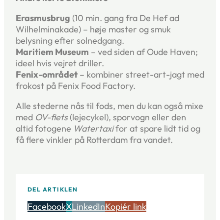
Erasmusbrug
(10 min. gang fra De Hef ad
Wilhelminakade) – høje master og smuk
belysning efter solnedgang.
Maritiem Museum
– ved siden af Oude Haven;
ideel hvis vejret driller.
Fenix-området
– kombiner street-art-jagt med
frokost på Fenix Food Factory.
Alle stederne nås til fods, men du kan også mixe
med
OV-fiets
(lejecykel), sporvogn eller den
altid fotogene
Watertaxi
for at spare lidt tid og
få flere vinkler på Rotterdam fra vandet.
DEL ARTIKLEN
Facebook
X
LinkedIn
Kopiér link