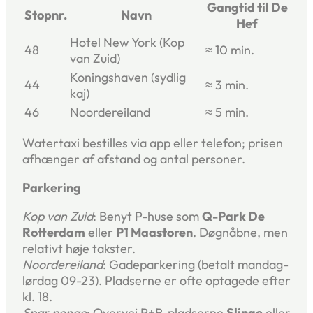
Gangtid til De
Stopnr.
Navn
Hef
Hotel New York (Kop
48
≈ 10 min.
van Zuid)
Koningshaven (sydlig
44
≈ 3 min.
kaj)
46
Noordereiland
≈ 5 min.
Watertaxi bestilles via app eller telefon; prisen
afhænger af afstand og antal personer.
Parkering
Kop van Zuid
: Benyt P-huse som
Q-Park De
Rotterdam
eller
P1 Maastoren
. Døgnåbne, men
relativt høje takster.
Noordereiland
: Gadeparkering (betalt mandag-
lørdag 09-23). Pladserne er ofte optagede efter
kl. 18.
Spar penge
: Overvej P+R-pladserne
Slinge
eller