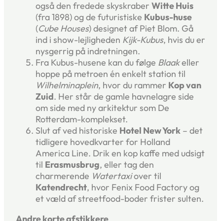
også den fredede skyskraber
Witte Huis
(fra 1898) og de futuristiske
Kubus-huse
(
Cube Houses
) designet af Piet Blom. Gå
ind i show-lejligheden
Kijk-Kubus
, hvis du er
nysgerrig på indretningen.
Fra Kubus-husene kan du følge
Blaak
eller
hoppe på metroen én enkelt station til
Wilhelminaplein
, hvor du rammer
Kop van
Zuid
. Her står de gamle havnelagre side
om side med ny arkitektur som De
Rotterdam-komplekset.
Slut af ved historiske
Hotel New York
– det
tidligere hovedkvarter for Holland
America Line. Drik en kop kaffe med udsigt
til
Erasmusbrug
, eller tag den
charmerende
Watertaxi
over til
Katendrecht
, hvor Fenix Food Factory og
et væld af streetfood-boder frister sulten.
Andre korte afstikkere