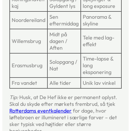
kaj
Gyldent lys
long exposure
Sen
Panorama &
Noordereiland
eftermiddag
skyline
Midt på
Tele med lag-
Willemsbrug
dagen /
effekt
Aften
Time-lapse &
Solopgang /
Erasmusbrug
lang
Nat
eksponering
Fra vandet
Alle tider
Unik lav vinkel
Tip:
Husk, at De Hef ikke er permanent oplyst.
Skal du skyde efter mørkets frembrud, så tjek
Rotterdams eventkalender
for dage, hvor
løftebroen er illumineret i særlige farver – det
sker typisk ved højtider eller større
begivenheder.