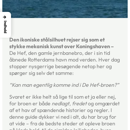
→
Indhold
Den ikoniske stålsilhuet rejser sig som et
stykke mekanisk kunst over Koningshaven –
De Hef, den gamle jernbanebro, der i sin tid
åbnede Rotterdams havn mod verden. Hver dag
stopper nysgerrige besøgende netop her og
spørger sig selv det samme:
“Kan man egentlig komme ind i De Hef-broen?”
Svaret er ikke helt så lige til som et ja eller nej,
for broen er både
nedlagt
,
fredet
og omgærdet
af et hav af spændende historier og regler. I
denne guide dykker vi ned i alt, du har brug for
at vide – fra de bedste steder at opleve broen