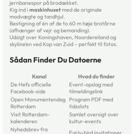
jernbanespor på brodækket.
Kig ind i
maskinhuset
med de originale
modvægte og tandhjul.
Bestigning af én af de to 60 m høje brotårne
(afhænger af vejr og bemanding).
Udsigt over Koningshaven, Noordereiland og
skyline’en ved Kop van Zuid – perfekt til fotos.
Sådan Finder Du Datoerne
Kanal
Hvad du finder
De Hefs officielle
Event-opslag med
Facebook-side
tilmeldingslink
Open Monumentendag
Program PDF med
Rotterdam
tids­slots
Visit Rotterdam-
Samlet oversigt over
kalenderen
kultur-events
Nyhedsbrev fra
Early-bird invitationer