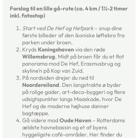
Forslag til en lille gå-rute (ca. 4 km / 1½-2 timer
inkl. fotostop)
Start ved De Hef og Hefpark
– snup dine
første billeder af den ikoniske løfte­bro fra
parken under broen.
Kryds
Koningshaven
via den røde
Willemsbrug
. Midt på broen får du et flot
panorama mod De Hef, Erasmusbrug og
skyline’n på Kop van Zuid.
På nordsiden drejer du ned til
Noordereiland
. Den langstrakte ø byder
på rolige gader, art-deco-byggeri og flere
udsigts­punkter langs Maaskade, hvor De
Hef og de moderne højhuse danner
bagtæppe.
Gå videre mod
Oude Haven
– Rotterdams
ældste havnebassin og et af byens
hyggeligste café-områder. Her finder du