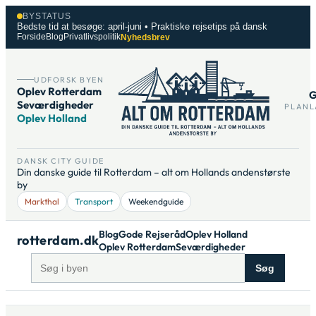
Spring
BYSTATUS
til
Bedste tid at besøge: april-juni • Praktiske rejsetips på dansk
Forside
Blog
Privatlivspolitik
Nyhedsbrev
indhold
UDFORSK BYEN
Oplev Rotterdam
G
Seværdigheder
PLANL
Oplev Holland
DANSK CITY GUIDE
Din danske guide til Rotterdam – alt om Hollands andenstørste
by
Markthal
Transport
Weekendguide
Blog
Gode Rejseråd
Oplev Holland
rotterdam.dk
Oplev Rotterdam
Seværdigheder
Søg