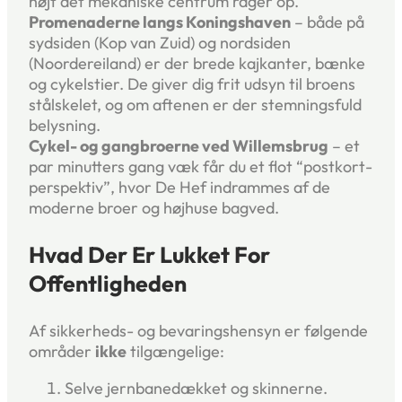
højt det mekaniske centrum rager op.
Promenaderne langs Koningshaven
– både på
sydsiden (Kop van Zuid) og nord­siden
(Noordereiland) er der brede kajkanter, bænke
og cykelstier. De giver dig frit udsyn til broens
stålskelet, og om aftenen er der stemningsfuld
belysning.
Cykel- og gangbroerne ved Willemsbrug
– et
par minutters gang væk får du et flot “postkort­
perspektiv”, hvor De Hef indrammes af de
moderne broer og højhuse bagved.
Hvad Der Er Lukket For
Offentligheden
Af sikkerheds- og bevarings­hensyn er følgende
områder
ikke
tilgængelige:
Selve jernbane­dækket og skinnerne.