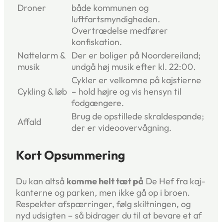
Droner
både kommunen og
luftfartsmyndigheden.
Overtrædelse medfører
konfiskation.
Nattelarm &
Der er boliger på Noordereiland;
musik
undgå høj musik efter kl. 22:00.
Cykler er velkomne på kajstierne
Cykling & løb
– hold højre og vis hensyn til
fodgængere.
Brug de opstillede skraldespande;
Affald
der er video­overvågning.
Kort Opsummering
Du kan altså
komme helt tæt på
De Hef fra kaj­
kanterne og parken, men ikke gå op i broen.
Respekter afspærringer, følg skiltningen, og
nyd udsigten – så bidrager du til at bevare et af