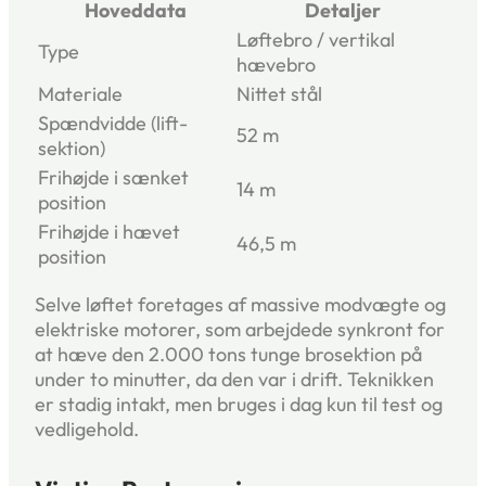
Hoveddata
Detaljer
Løftebro / vertikal
Type
hævebro
Materiale
Nittet stål
Spændvidde (lift-
52 m
sektion)
Frihøjde i sænket
14 m
position
Frihøjde i hævet
46,5 m
position
Selve løftet foretages af massive modvægte og
elektriske motorer, som arbejdede synkront for
at hæve den 2.000 tons tunge brosektion på
under to minutter, da den var i drift. Teknikken
er stadig intakt, men bruges i dag kun til test og
vedligehold.