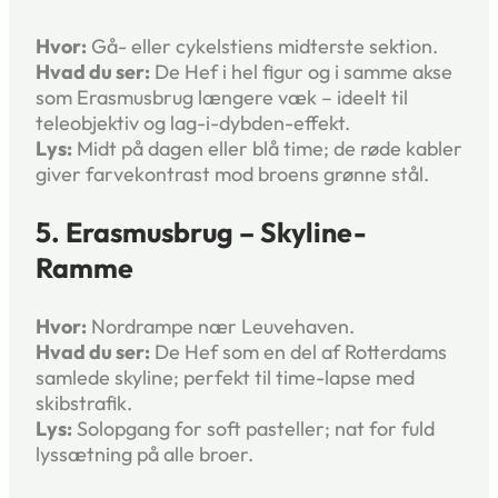
Hvor:
Gå- eller cykelstiens midterste sektion.
Hvad du ser:
De Hef i hel figur og i samme akse
som Erasmusbrug længere væk – ideelt til
teleobjektiv og lag-i-dybden-effekt.
Lys:
Midt på dagen eller blå time; de røde kabler
giver farvekontrast mod broens grønne stål.
5. Erasmusbrug – Skyline-
Ramme
Hvor:
Nordrampe nær Leuvehaven.
Hvad du ser:
De Hef som en del af Rotterdams
samlede skyline; perfekt til time-lapse med
skibstrafik.
Lys:
Solopgang for soft pasteller; nat for fuld
lys­sætning på alle broer.