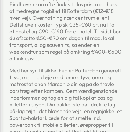
Eindhoven kan ofte findes til lavpris, men husk
at medregne togbillet til Rotterdam (€12-€18
hver vej). Overnatning nær centrum eller i
Delfshaven koster typisk €35-€60 pr. nat for
et hostel og €90-€140 for et hotel. Til sidst bør
du afsætte €50-€70 om dagen til mad, lokal
transport, øl og souvenirs, så ender en
weekendtur som regel på omkring €400-€600
alt inklusiv.
Med hensyn til sikkerhed er Rotterdam generelt
tryg, men hold øje med lommetyve omkring
metrostationen Marconiplein og på de travle
barstrøg efter kampen. Gem værdigenstande i
inderlommer og tag en digital kopi af pas og
billetter i skyen. Din pakkeliste bør dække lag-
på-lag tøj til det blæsende vejr, en regnjakke, et
Sparta-halstørklæde for at smelte ind,
powerbank til mobile billetter, ørepropper til
pyro-stemning samt et let first-aid-kit og