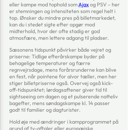
eller kampe mod tophold som
Ajax
og PSV – her
er stemningen og intensiteten som regel helt i
top. Ønsker du mindre pres på billetmarkedet,
kan du i stedet sigte efter opgør mod
midterhold, hvor der ofte stadig er god
atmosfære, men lettere adgang til pladser.
Sæsonens tidspunkt påvirker både vejret og
priserne: Tidlige efterårskampe byder på
behagelige temperaturer og færre
regnvejrsdage, mens forårsrunderne kan blive
en fest, når pointene for alvor tæller, men her
stiger billetpriserne også. Overvej også kick-
off-tidspunktet; lørdagsaftener giver tid til
sightseeing om dagen og et pulserende natteliv
bagefter, mens søndagskampe kl. 14 passer
godt til familier og dagturister.
Hold øje med ændringer i kampprogrammet på
grund af tv-aftaler eller europæiske