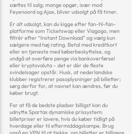
sættes til salg; mange opgør, især mod
Feyenoord og Ajax, bliver udsolgt på få timer.
Er alt udsolgt, kan du kigge efter fan-til-fan-
platforme som Ticketswap eller Viagogo, men
filtrér efter “Instant Download” og vælg kun
sælgere med høj rating. Betal med kreditkort
eller en tjeneste med køberbeskyttelse, og
undgå at overføre penge via bankoverførsel
eller kryptovaluta – det er dér de fleste
svindelsager opstår. Husk, at nederlandske
klubber registrerer pasoplysninger på billetter;
sørg derfor for, at navnet kan ændres, før du
køber brugt.
For at få de bedste pladser billigst kan du
udnytte Spartas dynamiske prissystem:
billetpriser er lavere, hvis du køber tidligt på
hverdage eller til eftermiddagskampe. Brug
også en VPN til at tjekke, om billetter er billigere