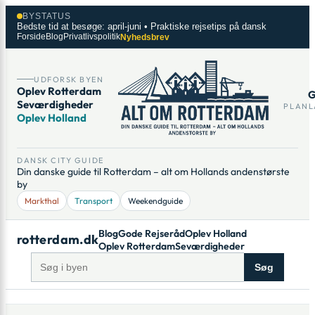
Spring
×
BYSTATUS
til
Bedste tid at besøge: april-juni • Praktiske rejsetips på dansk
Forside
Blog
Privatlivspolitik
Nyhedsbrev
indhold
UDFORSK BYEN
Oplev Rotterdam
G
Seværdigheder
PLANL
Oplev Holland
DANSK CITY GUIDE
Din danske guide til Rotterdam – alt om Hollands andenstørste
by
Markthal
Transport
Weekendguide
Blog
Gode Rejseråd
Oplev Holland
rotterdam.dk
Oplev Rotterdam
Seværdigheder
Søg