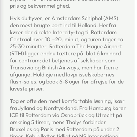
pris og bekvemmelighed.
Hvis du flyver, er Amsterdam Schiphol (AMS)
den mest brugte port ind til Holland. Herfra
kører der direkte Intercity-tog til Rotterdam
Centraal hver 10.–20. minut, og turen tager ca.
25-30 minutter. Rotterdam The Hague Airport
(RTM) ligger endnu tættere på, blot 6 km nord
for centrum; det betjenes af selskaber som
Transavia og British Airways, men har færre
afgange. Hold øje med lavprisselskabernes
flash-sales, og book 6-8 uger før afrejse for de
laveste priser.
Tog er ofte den mest komfortable løsning, især
fra Jylland og Nordtyskland. Fra Hamburg kører
ICE til Rotterdam via Osnabrück og Utrecht på
omkring 5 timer, mens Thalys forbinder
Bruxelles og Paris med Rotterdam på under 2
timer. Køb billetter tidligt på NS International