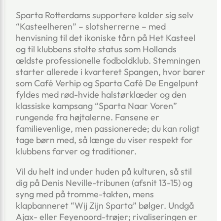
Sparta Rotterdams supportere kalder sig selv
“Kasteelheren” – slotsherrerne – med
henvisning til det ikoniske tårn på Het Kasteel
og til klubbens stolte status som Hollands
ældste professionelle fodboldklub. Stemningen
starter allerede i kvarteret Spangen, hvor barer
som Café Verhip og Sparta Café De Engelpunt
fyldes med rød-hvide halstørklæder og den
klassiske kampsang “Sparta Naar Voren”
rungende fra højtalerne. Fansene er
familievenlige, men passionerede; du kan roligt
tage børn med, så længe du viser respekt for
klubbens farver og traditioner.
Vil du helt ind under huden på kulturen, så stil
dig på Denis Neville-tribunen (afsnit 13-15) og
syng med på tromme-takten, mens
klapbanneret “Wij Zijn Sparta” bølger. Undgå
Ajax- eller Feyenoord-trøjer; rivaliseringen er