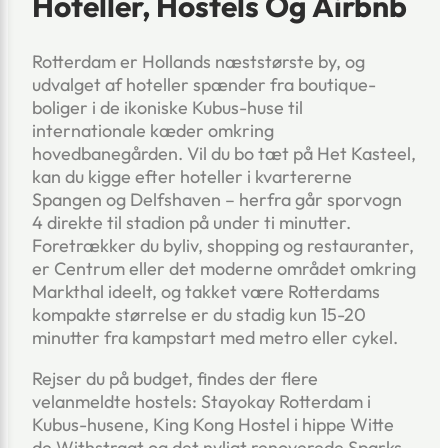
Hoteller, Hostels Og Airbnb
Rotterdam er Hollands næststørste by, og
udvalget af hoteller spænder fra boutique-
boliger i de ikoniske Kubus-huse til
internationale kæder omkring
hovedbanegården. Vil du bo tæt på Het Kasteel,
kan du kigge efter hoteller i kvartererne
Spangen og Delfshaven – herfra går sporvogn
4 direkte til stadion på under ti minutter.
Foretrækker du byliv, shopping og restauranter,
er Centrum eller det moderne området omkring
Markthal ideelt, og takket være Rotterdams
kompakte størrelse er du stadig kun 15-20
minutter fra kampstart med metro eller cykel.
Rejser du på budget, findes der flere
velanmeldte hostels: Stayokay Rotterdam i
Kubus-husene, King Kong Hostel i hippe Witte
de Withstraat og det nyligt renoverede Sparks