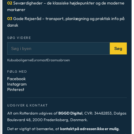
02
Seværdigheder – de klassiske højdepunkter og de moderne
markører
03
Gode Rejseråd – transport, planlægning og praktisk info på
dansk
SØG VIDERE
Søg
Kubusboligerne
Euromast
Erasmusbroen
FØLG MED
Facebook
Instagram
Pinterest
UDGIVER & KONTAKT
Alt om Rotterdam udgives af
BGGD Digital
, CVR: 34482853, Dalgas
Boulevard 48, 2000 Frederiksberg, Danmark.
Det er vigtigt at bemærke, at
kontakt på adressen ikke er mulig
.