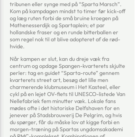
tribunen eller synge med på “Sparta Marsch”.
Kom på kampdagen mindst to timer før kick-off
og læg ruten forbi de små bruine kroegen på
Mathenesserdijk og Spartaplein; et par
hollandske fraser og en runde bitterballen er
som regel nok til at blive adopteret af de rød-
hvide.
Når kampen er slut, kan du dreje væk fra
centrum og opdage Spangen-kvarterets skjulte
perler: tag en guidet “Sparta-route” gennem
kvarterets street art, besøg det lille men
charmerende klubmuseum i Het Kasteel, eller
cykl på en lejet OV-fiets til UNESCO-listede Van
Nellefabriek fem minutter væk. Lokale fans
mødes ofte i det historiske Delfshaven for en
jenever på Stadsbrouwerij De Pelgrim, og hvis
du spørger, får du måske lov at kigge forbi en
morgen-træning på Spartas ungdomsakademi
på RMC-komplekset. Kombinationen af