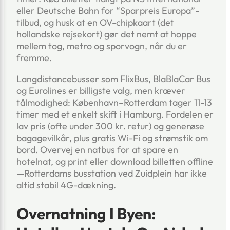
eller Deutsche Bahn for “Sparpreis Europa”-
tilbud, og husk at en OV-chipkaart (det
hollandske rejsekort) gør det nemt at hoppe
mellem tog, metro og sporvogn, når du er
fremme.
Langdistancebusser som FlixBus, BlaBlaCar Bus
og Eurolines er billigste valg, men kræver
tålmodighed: København–Rotterdam tager 11-13
timer med et enkelt skift i Hamburg. Fordelen er
lav pris (ofte under 300 kr. retur) og generøse
bagagevilkår, plus gratis Wi-Fi og strømstik om
bord. Overvej en natbus for at spare en
hotelnat, og print eller download billetten offline
—Rotterdams busstation ved Zuidplein har ikke
altid stabil 4G-dækning.
Overnatning I Byen: