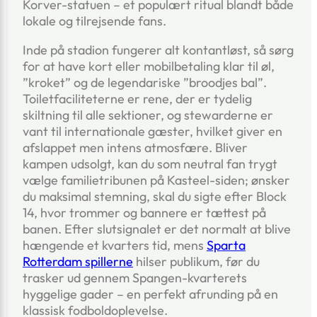
Korver-statuen – et populært ritual blandt både
lokale og tilrejsende fans.
Inde på stadion fungerer alt kontantløst, så sørg
for at have kort eller mobilbetaling klar til øl,
”kroket” og de legendariske ”broodjes bal”.
Toiletfaciliteterne er rene, der er tydelig
skiltning til alle sektioner, og stewarderne er
vant til internationale gæster, hvilket giver en
afslappet men intens atmosfære. Bliver
kampen udsolgt, kan du som neutral fan trygt
vælge familietribunen på Kasteel-siden; ønsker
du maksimal stemning, skal du sigte efter Block
14, hvor trommer og bannere er tættest på
banen. Efter slutsignalet er det normalt at blive
hængende et kvarters tid, mens
Sparta
Rotterdam spillerne
hilser publikum, før du
trasker ud gennem Spangen-kvarterets
hyggelige gader – en perfekt afrunding på en
klassisk fodboldoplevelse.