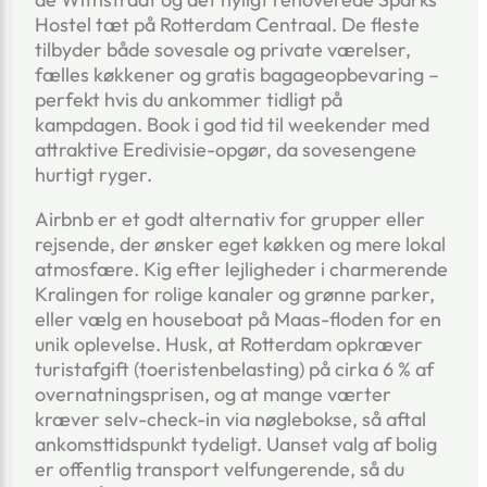
Hostel tæt på Rotterdam Centraal. De fleste
tilbyder både sovesale og private værelser,
fælles køkkener og gratis bagageopbevaring –
perfekt hvis du ankommer tidligt på
kampdagen. Book i god tid til weekender med
attraktive Eredivisie-opgør, da sovesengene
hurtigt ryger.
Airbnb er et godt alternativ for grupper eller
rejsende, der ønsker eget køkken og mere lokal
atmosfære. Kig efter lejligheder i charmerende
Kralingen for rolige kanaler og grønne parker,
eller vælg en houseboat på Maas-floden for en
unik oplevelse. Husk, at Rotterdam opkræver
turistafgift (toeristenbelasting) på cirka 6 % af
overnatningsprisen, og at mange værter
kræver selv-check-in via nøglebokse, så aftal
ankomsttidspunkt tydeligt. Uanset valg af bolig
er offentlig transport velfungerende, så du