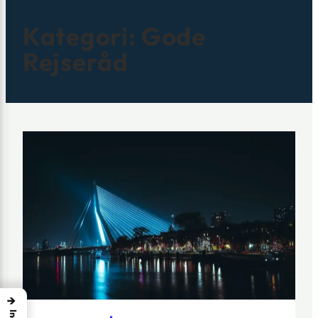
Kategori:
Gode
Rejseråd
→