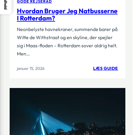
Indhold
GODE REJSERÅD
Hvordan Bruger Jeg Natbusserne
I Rotterdam?
Neonbelyste havnekraner, summende barer på
Witte de Withstraat og en skyline, der spejler
sig i Maas-floden – Rotterdam sover aldrig helt.
Men…
:
januar 15, 2026
LÆS GUIDE
HVORD
BRUGE
JEG
NATBU
I
ROTTE