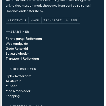
Alt om Rotterdam er en dansk city guide til seværdigheder,
arkitektur, museer, mad, shopping, transport og rejsetips i
Hollands andenstørste by.
ARKITEKTUR
HAVN
TRANSPORT
MUSEER
START HER
Første gang i Rotterdam
Weekendguide
Gode Rejseråd
Seværdigheder
Transport i Rotterdam
UDFORSK BYEN
Oplev Rotterdam
Arkitektur
Museer
Mad & markeder
Shopping