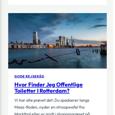
9
TING,
DU
SKAL
VIDE
OM
AT
LEJE
EN
CYKEL
I
ROTTE
GODE REJSERÅD
Hvor Finder Jeg Offentlige
Toiletter I Rotterdam?
Vi har alle prøvet det: Du spadserer langs
Maas-floden, nyder en stroopwafel fra
Markthal eller er midt i shopping­ræset på