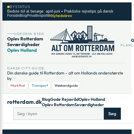
Spring
×
BYSTATUS
til
Bedste tid at besøge: april-juni • Praktiske rejsetips på dansk
Forside
Blog
Privatlivspolitik
Nyhedsbrev
indhold
UDFORSK BYEN
Oplev Rotterdam
G
Seværdigheder
PLANL
Oplev Holland
DANSK CITY GUIDE
Din danske guide til Rotterdam – alt om Hollands andenstørste
by
Markthal
Transport
Weekendguide
Blog
Gode Rejseråd
Oplev Holland
rotterdam.dk
Oplev Rotterdam
Seværdigheder
Søg