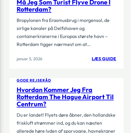
Må Jeg Som Turist Flyve Drone I
Rotterdam?
Bropylonen fra Erasmusbrug i morgensol, de
sirlige kanaler på Delfshaven og
containerkranerne i Europas største havn –
Rotterdam tigger nærmest om at…
:
januar 5, 2026
LÆS GUIDE
MÅ
JEG
SOM
TURIST
GODE REJSERÅD
FLYVE
Hvordan Kommer Jeg Fra
DRONE
Rotterdam The Hague Airport Til
I
ROTTE
Centrum?
Du er landet! Flyets døre åbner, den hollandske
friskluft strømmer ind, og du kan næsten
allerede høre lyden af sporvogne, havnekraner