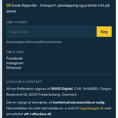
03
Gode Rejseråd – transport, planlægning og praktisk info på
dansk
SØG VIDERE
Søg
Kubusboligerne
Euromast
Erasmusbroen
FØLG MED
Facebook
Instagram
Pinterest
UDGIVER & KONTAKT
Alt om Rotterdam udgives af
BGGD Digital
, CVR: 34482853, Dalgas
Boulevard 48, 2000 Frederiksberg, Danmark.
Det er vigtigt at bemærke, at
kontakt på adressen ikke er mulig
.
Henvendelser om sitet skal sendes pr. e-mail til
bggd@bggd.dk
med
emnefeltet
att: rotterdam.dk
.