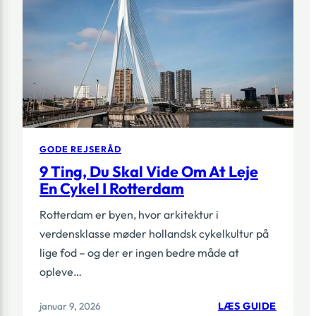
GODE REJSERÅD
9 Ting, Du Skal Vide Om At Leje
En Cykel I Rotterdam
Rotterdam er byen, hvor arkitektur i
verdensklasse møder hollandsk cykelkultur på
lige fod – og der er ingen bedre måde at
opleve…
:
januar 9, 2026
LÆS GUIDE