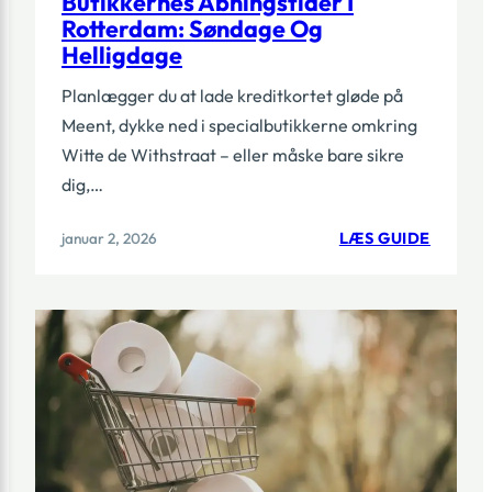
Butikkernes Åbningstider I
Rotterdam: Søndage Og
Helligdage
Planlægger du at lade kreditkortet gløde på
Meent, dykke ned i specialbutikkerne omkring
Witte de Withstraat – eller måske bare sikre
dig,…
:
januar 2, 2026
LÆS GUIDE
BUTIKK
ÅBNING
I
ROTTE
SØNDA
OG
HELLI