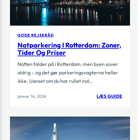
GODE REJSERÅD
Natparkering I Rotterdam: Zoner,
Tider Og Priser
Natten falder på i Rotterdam, men byen sover
aldrig – og det gør parkeringsvagterne heller
ikke. Uanset om du har rullet ind…
:
januar 14, 2026
LÆS GUIDE
NATPA
I
ROTTE
ZONER
TIDER
OG
PRISER