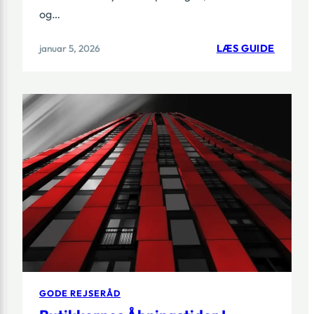
og…
:
januar 5, 2026
LÆS GUIDE
HVORD
KOMME
JEG
FRA
ROTTE
THE
HAGUE
AIRPOR
TIL
CENTR
GODE REJSERÅD