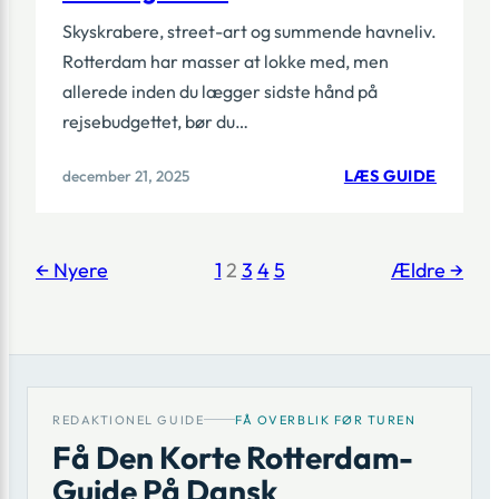
Skyskrabere, street-art og summende havneliv.
Rotterdam har masser at lokke med, men
allerede inden du lægger sidste hånd på
rejsebudgettet, bør du…
:
december 21, 2025
LÆS GUIDE
TURIST
I
ROTTE
SATSER
← Nyere
1
2
3
4
5
Ældre →
OG
BETALI
I
2025
REDAKTIONEL GUIDE
FÅ OVERBLIK FØR TUREN
Få Den Korte Rotterdam-
Guide På Dansk