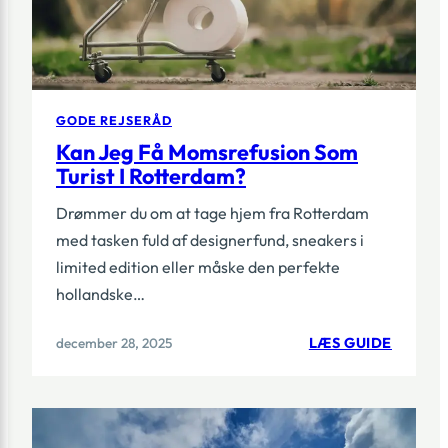
GODE REJSERÅD
Kan Jeg Få Momsrefusion Som
Turist I Rotterdam?
Drømmer du om at tage hjem fra Rotterdam
med tasken fuld af designerfund, sneakers i
limited edition eller måske den perfekte
hollandske…
:
december 28, 2025
LÆS GUIDE
KAN
JEG
FÅ
MOMSR
SOM