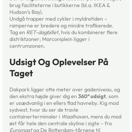
brug faciliteterne i butikkerne (bl.a. IKEA &
Hudson’s Bay).
Undgå trapper med cykler i myldretiden –
ramperne er bredere og mindre trafikerede.
Tag en
RET-dagbillet
, hvis du kombinerer flere
distriktzoner; Marconiplein ligger i
centrumzonen.
Udsigt Og Oplevelser På
Taget
Dakpark ligger otte meter over gadeniveau, og
den ekstra højde giver dig en
360° udsigt
, som
er usædvanlig i en ellers flad havneby. Kig mod
sydvest, hvor du ser de travle
containerterminaler i
Waalhaven
, mens du mod
øst får hele den centrale skyline i sigte – fra
Euromast
og De Rotterdam-tårnene til