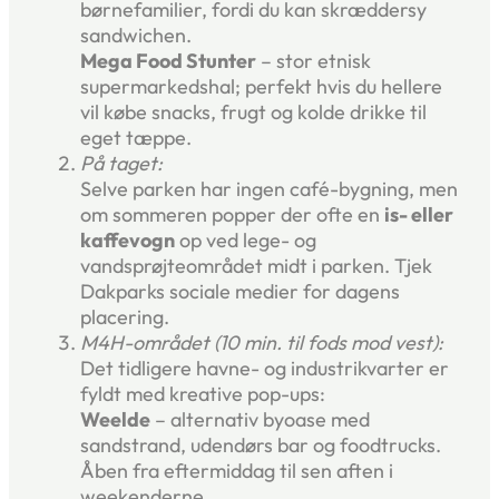
børnefamilier, fordi du kan skræddersy
sandwichen.
Mega Food Stunter
– stor etnisk
supermarkedshal; perfekt hvis du hellere
vil købe snacks, frugt og kolde drikke til
eget tæppe.
På taget:
Selve parken har ingen café-bygning, men
om sommeren popper der ofte en
is- eller
kaffevogn
op ved lege- og
vandsprøjteområdet midt i parken. Tjek
Dakparks sociale medier for dagens
placering.
M4H-området (10 min. til fods mod vest):
Det tidligere havne- og industrikvarter er
fyldt med kreative pop-ups:
Weelde
– alternativ byoase med
sandstrand, udendørs bar og foodtrucks.
Åben fra eftermiddag til sen aften i
weekenderne.