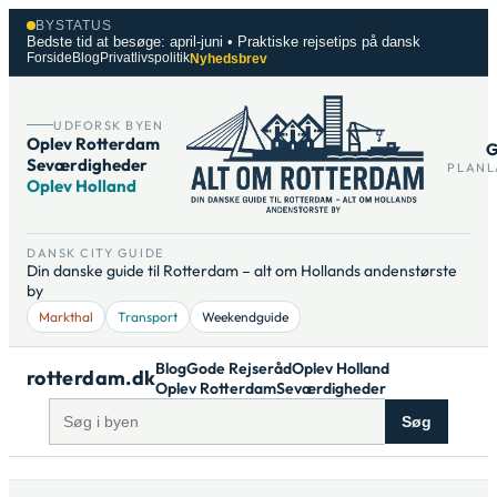
Spring
BYSTATUS
til
Bedste tid at besøge: april-juni • Praktiske rejsetips på dansk
Forside
Blog
Privatlivspolitik
Nyhedsbrev
indhold
UDFORSK BYEN
Oplev Rotterdam
G
Seværdigheder
PLANL
Oplev Holland
DANSK CITY GUIDE
Din danske guide til Rotterdam – alt om Hollands andenstørste
by
Markthal
Transport
Weekendguide
Blog
Gode Rejseråd
Oplev Holland
rotterdam.dk
Oplev Rotterdam
Seværdigheder
Søg