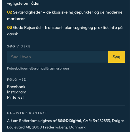
vigtigste områder
02
Seværdigheder – de klassiske højdepunkter og de moderne
markører
03
Gode Rejseråd – transport, planlægning og praktisk info på
dansk
SØG VIDERE
Søg
Kubusboligerne
Euromast
Erasmusbroen
FØLG MED
Facebook
Instagram
Pinterest
UDGIVER & KONTAKT
Alt om Rotterdam udgives af
BGGD Digital
, CVR: 34482853, Dalgas
Boulevard 48, 2000 Frederiksberg, Danmark.