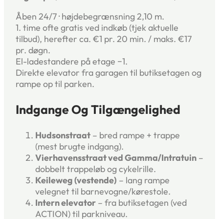
Åben 24/7 · højdebegrænsning 2,10 m.
1. time ofte gratis ved indkøb (tjek aktuelle
tilbud), herefter ca. €1 pr. 20 min. / maks. €17
pr. døgn.
El-ladestandere på etage −1.
Direkte elevator fra garagen til butiksetagen og
rampe op til parken.
Indgange Og Tilgængelighed
Hudsonstraat
– bred rampe + trappe
(mest brugte indgang).
Vierhavensstraat ved Gamma/Intratuin
–
dobbelt trappeløb og cykelrille.
Keileweg (vestende)
– lang rampe
velegnet til barnevogne/kørestole.
Intern elevator
– fra butiksetagen (ved
ACTION) til parkniveau.