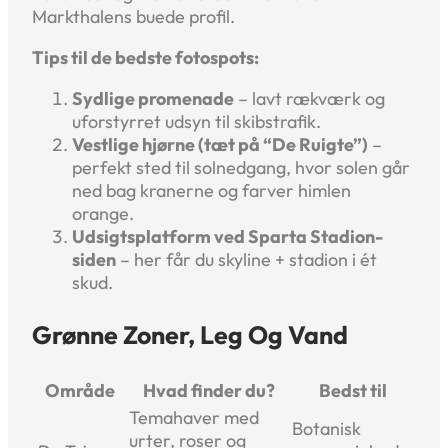
Markthalens buede profil.
Tips til de bedste fotospots:
Sydlige promenade
– lavt rækværk og
uforstyrret udsyn til skibstrafik.
Vestlige hjørne (tæt på “De Ruigte”)
–
perfekt sted til solnedgang, hvor solen går
ned bag kranerne og farver himlen
orange.
Udsigtsplatform ved Sparta Stadion-
siden
– her får du skyline + stadion i ét
skud.
Grønne Zoner, Leg Og Vand
Område
Hvad finder du?
Bedst til
Temahaver med
Botanisk
urter, roser og