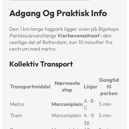
Adgang Og Praktisk Info
Den 1 km lange tagpark ligger oven på
Bigshops
Parkboulevard
langs
Vierhavensstraat
i den
vestlige del af Rotterdam, kun 10 minutter fra
centrum med metro.
Kollektiv Transport
Gangtid
Nærmeste
Transportmiddel
Linjer
til
stop
parken
A · B ·
Metro
Marconiplein
5 min
C
Tram
Marconiplein
4 · 8
5 min
38 ·