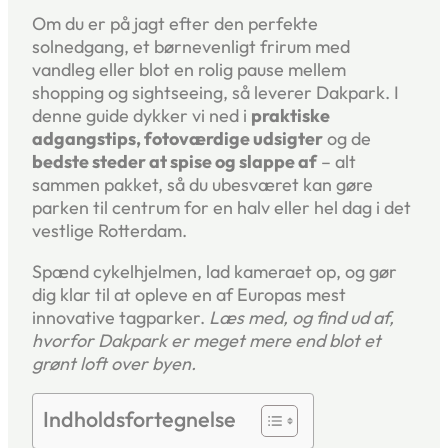
Om du er på jagt efter den perfekte
solnedgang, et børnevenligt frirum med
vandleg eller blot en rolig pause mellem
shopping og sight­seeing, så leverer Dakpark. I
denne guide dykker vi ned i
praktiske
adgangstips, fotoværdige udsigter
og de
bedste steder at spise og slappe af
– alt
sammen pakket, så du ubesværet kan gøre
parken til centrum for en halv eller hel dag i det
vestlige Rotterdam.
Spænd cykelhjelmen, lad kameraet op, og gør
dig klar til at opleve en af Europas mest
innovative tagparker.
Læs med, og find ud af,
hvorfor Dakpark er meget mere end blot et
grønt loft over byen.
Indholdsfortegnelse