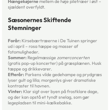
Hængekøjerne
mellem de høje piletræer i øst –
sjældent overfyldt.
Sæsonernes Skiftende
Stemninger
Forår:
Kirsebærtræerne i De Tuinen springer
ud i april – rosa tæppe og masser af
fotomuligheder.
Sommer:
Regelmæssige
zomerconcerten
(gratis pop-up koncerter) på græsplænen. Husk
tæppe og drikkevarer.
Efterår:
Parkens vilde gedehampe og prydgræs
lyser gult og lilla; morgenlys giver dramatiske
kontraster til havnen.
Vinter:
Klar sigt over byen på frostklare dage,
og der kan opstå et tyndt snelag, som gør
legepladsen til mini-kælkebakke.