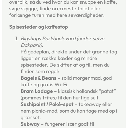
overblik, så du ved hvor du kan snuppe en kaffe,
søge skygge, finde nærmeste toilet eller
forlænge turen med flere seværdigheder.
Spisesteder og kaffestop
Bigshops Parkboulevard (under selve
Dakpark):
På gadeplan, direkte under det grønne tag,
ligger en række kæder og mindre
spisesteder. De skifter af og til, men du
finder som regel:
Bagels & Beans
– solid morgenmad, god
kaffe og gratis Wi-Fi.
Bram Ladage
– klassisk hollandsk “patat”
(pommes frites) til den hurtige sult.
Sushipoint / Poké-spot
– takeaway eller
nem picnic-mad, som du kan tage med op i
græsset.
Subway
– fungerer især godt til