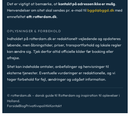
Det er vigtigt at bemærke, at
kontakt på adressen ikke er mulig
.
Henvendelser om sitet skal sendes pr. e-mail til
bggd@bggd.dk
med
emnefeltet
att: rotterdam.dk
.
OPLYSNINGER & FORBEHOLD
Indholdet på rotterdam.dk er redaktionelt vejledende og opdateres
løbende, men åbningstider, priser, transportforhold og lokale regler
kan ændre sig. Tjek derfor altid officielle kilder før booking eller
afrejse.
Sitet kan indeholde omtaler, anbefalinger og henvisninger til
eksterne tjenester. Eventuelle vurderinger er redaktionelle, og vi
tager forbehold for fejl, ændringer og udgået information.
© rotterdam.dk – dansk guide til Rotterdam og inspiration til oplevelser i
Holland.
Forside
Blog
Privatlivspolitik
Kontakt