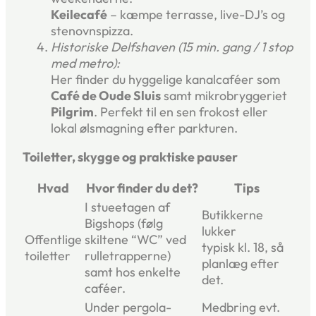
Keilecafé
– kæmpe terrasse, live-DJ’s og
stenovnspizza.
Historiske Delfshaven (15 min. gang / 1 stop
med metro):
Her finder du hyggelige kanalcaféer som
Café de Oude Sluis
samt mikrobryggeriet
Pilgrim
. Perfekt til en sen frokost eller
lokal ølsmagning efter parkturen.
Toiletter, skygge og praktiske pauser
Hvad
Hvor finder du det?
Tips
I stueetagen af
Butikkerne
Bigshops (følg
lukker
Offentlige
skiltene “WC” ved
typisk kl. 18, så
toiletter
rulletrapperne)
planlæg efter
samt hos enkelte
det.
caféer.
Under pergola-
Medbring evt.