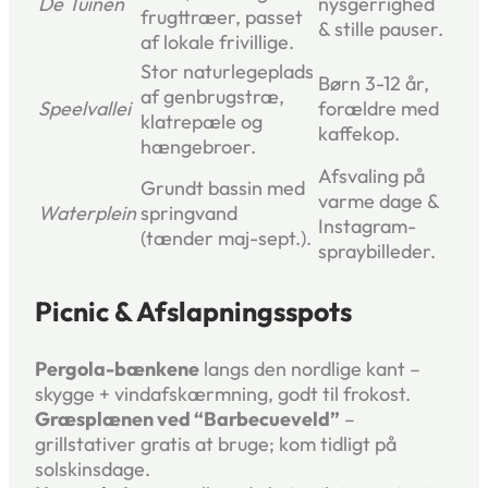
De Tuinen
nysgerrighed
frugttræer, passet
& stille pauser.
af lokale frivillige.
Stor naturlegeplads
Børn 3-12 år,
af genbrugstræ,
Speelvallei
forældre med
klatrepæle og
kaffekop.
hængebroer.
Afsvaling på
Grundt bassin med
varme dage &
Waterplein
springvand
Instagram-
(tænder maj-sept.).
spraybilleder.
Picnic & Afslapningsspots
Pergola-bænkene
langs den nordlige kant –
skygge + vindafskærmning, godt til frokost.
Græsplænen ved “Barbecueveld”
–
grillstativer gratis at bruge; kom tidligt på
solskinsdage.