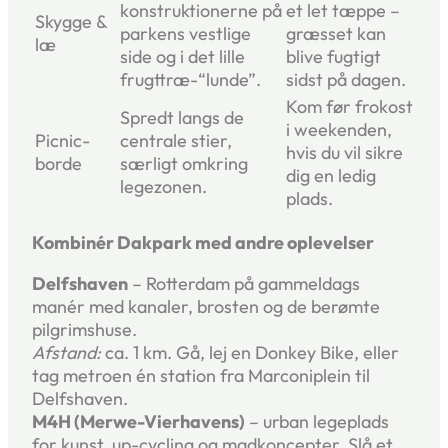
konstruktionerne på
et let tæppe –
Skygge &
parkens vestlige
græsset kan
læ
side og i det lille
blive fugtigt
frugttræ-“lunde”.
sidst på dagen.
Kom før frokost
Spredt langs de
i weekenden,
Picnic-
centrale stier,
hvis du vil sikre
borde
særligt omkring
dig en ledig
legezonen.
plads.
Kombinér Dakpark med andre oplevelser
Delfshaven
– Rotterdam på gammeldags
manér med kanaler, brosten og de berømte
pilgrimshuse.
Afstand:
ca. 1 km. Gå, lej en Donkey Bike, eller
tag metroen én station fra Marconiplein til
Delfshaven.
M4H (Merwe-Vierhavens)
– urban legeplads
for kunst, up-cycling og madkoncepter. Slå et