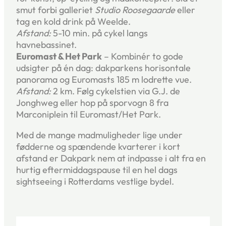
smut forbi galleriet
Studio Roosegaarde
eller
tag en kold drink på Weelde.
Afstand:
5-10 min. på cykel langs
havnebassinet.
Euromast & Het Park
– Kombinér to gode
udsigter på én dag: dakparkens horisontale
panorama og Euromasts 185 m lodrette vue.
Afstand:
2 km. Følg cykelstien via G.J. de
Jonghweg eller hop på sporvogn 8 fra
Marconiplein til Euromast/Het Park.
Med de mange madmuligheder lige under
fødderne og spændende kvarterer i kort
afstand er Dakpark nem at indpasse i alt fra en
hurtig eftermiddagspause til en hel dags
sightseeing i Rotterdams vestlige bydel.