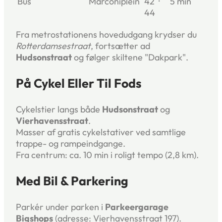
Bus
Marconiplein
42 ·
5 min
44
Fra metrostationens hovedudgang krydser du
Rotterdamsestraat
, fortsætter ad
Hudsonstraat
og følger skiltene
Dakpark
.
På Cykel Eller Til Fods
Cykelstier langs både
Hudsonstraat
og
Vierhavensstraat
.
Masser af gratis cykelstativer ved samtlige
trappe- og rampeindgange.
Fra centrum: ca. 10 min i roligt tempo (2,8 km).
Med Bil & Parkering
Parkér under parken i
Parkeergarage
Bigshops
(adresse: Vierhavensstraat 197).