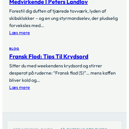
Medvirkende I Peters Landlov
Forestil dig duften af tjærede tovværk, lyden af
skibsklokker – og en ung styrmandselev, der pludselig
forveksles med…
Læs mere
BLOG
Fransk Flod: Tips Til Krydsord
Sitter du med weekendens krydsord og stirrer
desperat på ruderne: “Fransk flod (5)”… mens kaffen
bliver kold og…
Læs mere