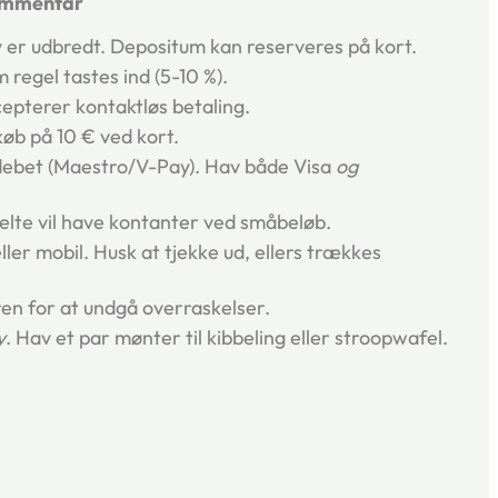
mmentar
 er udbredt. Depositum kan reserveres på kort.
regel tastes ind (5-10 %).
epterer kontaktløs betaling.
b på 10 € ved kort.
debet (Maestro/V-Pay). Hav både Visa
og
elte vil have kontanter ved småbeløb.
ler mobil. Husk at tjekke ud, ellers trækkes
ren for at undgå overraskelser.
y
. Hav et par mønter til kibbeling eller stroopwafel.