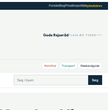
Forside
Blog
Privatlivspolitik
Nyhedsbrev
Gode Rejseråd
PLANLÆG TUREN
Markthal
Transport
Weekendguide
Søg