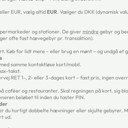
eller EUR, vælg altid
EUR
. Vælger du DKK (dynamisk valu
upermarkeder og stationer. De giver
mindre
gebyr og bed
er ofte fast hævegebyr pr. transaktion).
ort. Køb for lidt mere – eller brug en mønt – og undgå e
s
 med samme kontaktløse kort/mobil.
ax-takst.
rvej RET 1-, 2- eller 3-dages kort – fast pris, ingen over
 caféer og restauranter. Skal regningen på kort, sig blo
neren beløbet til inden du taster PIN.
der
tter du hurtigt dobbelte hævninger eller skjulte gebyrer
t ud.