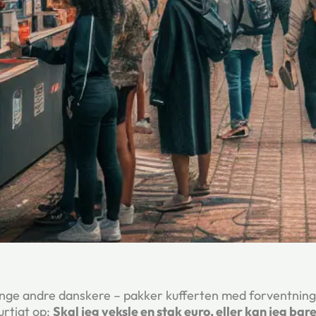
ange andre danskere – pakker kufferten med forventnin
rtigt op:
Skal jeg veksle en stak euro, eller kan jeg ba