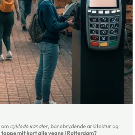
g om
cyklede kanaler
, banebrydende arkitektur og
re tappe mit kort alle vegne i Rotterdam?