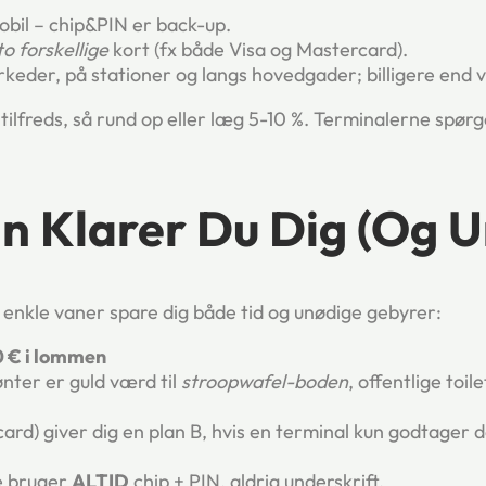
mobil – chip&PIN er back-up.
to forskellige
kort (fx både Visa og Mastercard).
rkeder, på stationer og langs hovedgader; billigere end 
 tilfreds, så rund op eller læg 5-10 %. Terminalerne spørg
an Klarer Du Dig (og 
 enkle vaner spare dig både tid og unødige gebyrer:
0 € i lommen
nter er guld værd til
stroopwafel-boden
, offentlige toil
card) giver dig en plan B, hvis en terminal kun godtager 
e bruger
ALTID
chip + PIN, aldrig underskrift.