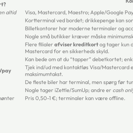
Ko
rt?
n altid
Visa, Mastercard, Maestro; Apple/Google Pay
Kortterminal ved bordet; drikkepenge kan som 
Billetkontorer har moderne terminaler og acc
Nogle små butikker kræver måske minimumskø
Flere filialer
afviser kreditkort
og tager kun 
Mastercard for en sikkerheds skyld.
Kan bede om at du “tapper” debetkortet; enk
Tjek ind/ud med kontaktløs Visa/Mastercard el
Vpay
maksimumtakst.
De fleste biler har terminal, men spørg før tu
Nogle tager iZettle/SumUp; andre er
cash onl
mønter
Pris 0,50-1 €; terminaler kan være offline.