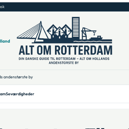
nsk
lland
ds andenstørste by
dam
Seværdigheder