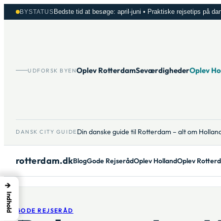
Spring
Bedste tid at besøge: april-juni • Praktiske rejsetips på da
BYSTATUS
til
indhold
Oplev Rotterdam
Seværdigheder
Oplev Ho
UDFORSK BYEN
Din danske guide til Rotterdam – alt om Hollan
DANSK CITY GUIDE
rotterdam.dk
Blog
Gode Rejseråd
Oplev Holland
Oplev Rotter
→
Indhold
GODE REJSERÅD