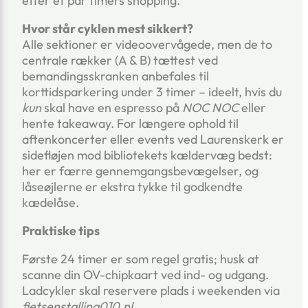
efter et par timers shopping.
Hvor står cyklen mest sikkert?
Alle sektioner er videoovervågede, men de to
centrale rækker (A & B) tættest ved
bemandingsskranken anbefales til
korttidsparkering under 3 timer – ideelt, hvis du
kun
skal have en espresso på
NOC NOC
eller
hente takeaway. For længere ophold til
aftenkoncerter eller events ved Laurenskerk er
sidefløjen mod bibliotekets kældervæg bedst:
her er færre gennemgangsbevægelser, og
låseøjlerne er ekstra tykke til godkendte
kædelåse.
Praktiske tips
Første 24 timer er som regel gratis; husk at
scanne din OV-chipkaart ved ind- og udgang.
Ladcykler skal reservere plads i weekenden via
fietsenstalling010.nl
.