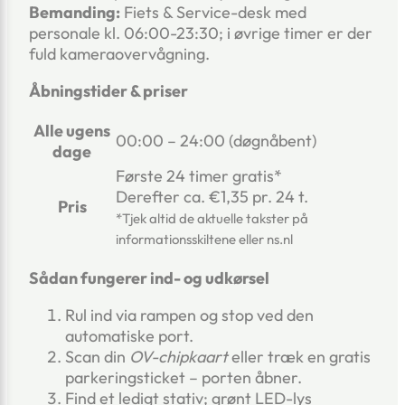
Bemanding:
Fiets & Service-desk med
personale kl. 06:00-23:30; i øvrige timer er der
fuld kameraovervågning.
Åbningstider & priser
Alle ugens
00:00 – 24:00 (døgnåbent)
dage
Første 24 timer gratis*
Derefter ca. €1,35 pr. 24 t.
Pris
*Tjek altid de aktuelle takster på
informationsskiltene eller ns.nl
Sådan fungerer ind- og udkørsel
Rul ind via rampen og stop ved den
automatiske port.
Scan din
OV-chipkaart
eller træk en gratis
parkeringsticket – porten åbner.
Find et ledigt stativ; grønt LED-lys