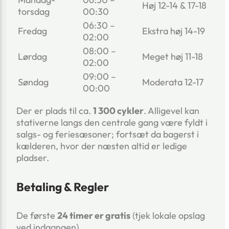
Høj 12-14 & 17-18
torsdag
00:30
06:30 –
Fredag
Ekstra høj 14-19
02:00
08:00 –
Lørdag
Meget høj 11-18
02:00
09:00 –
Søndag
Moderata 12-17
00:00
Der er plads til ca.
1 300 cykler
. Alligevel kan
stativerne langs den centrale gang være fyldt i
salgs- og feriesæsoner; fortsæt da bagerst i
kælderen, hvor der næsten altid er ledige
pladser.
Betaling & Regler
De første
24 timer er gratis
(tjek lokale opslag
ved indgangen).