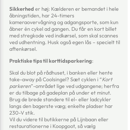
Sikkerhed
er høj: Kælderen er bemandet i hele
åbningstiden, har 24-timers
kameraovervågning og adgangsporte, som kun
åbner én cykel ad gangen. Du får en kort billet
med stregkode ved indkørsel, som skal scannes
ved udhentning. Husk også egen lås – specielt til
aftenkørsel.
Praktiske tips til korttidsparkering
:
Skal du blot på rådhuset, i banken eller hente
take-away på Coolsingel? Sæt cyklen i “
Kort
parkeren
”-området lige ved udgangene; herfra
er du tilbage på gadeplan på under et minut.
Brug de brede standere til el- eller ladcykler
langs den bagerste væg; enkelte pladser har
230-V stik.
Vil du videre til butikkerne på Lijnbaan eller
restaurationerne i Koopgoot, så vælg