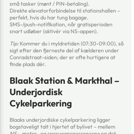
små tasker (mønt / PIN-betaling).
Direkte elevatorforbindelse til stationshallen –
perfekt, hvis du har tung bagage.
SMS-/push-notifikation, når gratisperioden
snart udløber (aktivér via NS-appen).
Tip:
Kommer du i myldretiden (07:30-09:00), så
sigt efter den fjerneste del af kælderen under
Conradstraat-siden; der er ofte hurtigere at
finde plads dér.
Blaak Station & Markthal –
Underjordisk
Cykelparkering
Blaaks underjordiske cykelparkering ligger
bogstaveligt talt i hjertet af bylivet – mellem
NS-, metro- og sporvogns­perronerne
og det