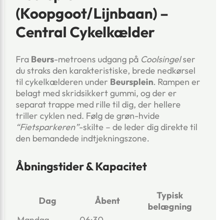
(Koopgoot/Lijnbaan) –
Central Cykelkælder
Fra
Beurs
-metroens udgang på
Coolsingel
ser
du straks den karakteristiske, brede nedkørsel
til cykelkælderen under
Beursplein
. Rampen er
belagt med skridsikkert gummi, og der er
separat trappe med rille til dig, der hellere
triller cyklen ned. Følg de grøn-hvide
“Fietsparkeren”
-skilte – de leder dig direkte til
den bemandede indtjekningszone.
Åbningstider & Kapacitet
Typisk
Dag
Åbent
belægning
Mandag-
06:30 –