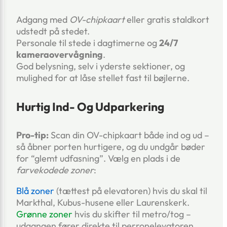
Adgang med
OV-chipkaart
eller gratis staldkort
udstedt på stedet.
Personale til stede i dagtimerne og
24/7
kameraovervågning
.
God belysning, selv i yderste sektioner, og
mulighed for at låse stellet fast til bøjlerne.
Hurtig Ind- Og Udparkering
Pro-tip:
Scan din OV-chipkaart både ind og ud –
så åbner porten hurtigere, og du undgår bøder
for “glemt udfasning”. Vælg en plads i de
farvekodede zoner
:
Blå zoner
(tættest på elevatoren) hvis du skal til
Markthal, Kubus-husene eller Laurenskerk.
Grønne zoner
hvis du skifter til metro/tog –
udgangen fører direkte til perron­elevatoren.