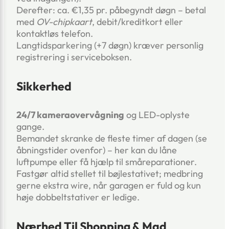
Derefter: ca. €1,35 pr. påbegyndt døgn – betal
med
OV-chipkaart
, debit/kreditkort eller
kontaktløs telefon.
Langtidsparkering (+7 døgn) kræver personlig
registrering i serviceboksen.
Sikkerhed
24/7 kameraovervågning
og LED-oplyste
gange.
Bemandet skranke de fleste timer af dagen (se
åbningstider ovenfor) – her kan du låne
luftpumpe eller få hjælp til småreparationer.
Fastgør altid stellet til bøjlestativet; medbring
gerne ekstra wire, når garagen er fuld og kun
høje dobbeltstativer er ledige.
Nærhed Til Shopping & Mad