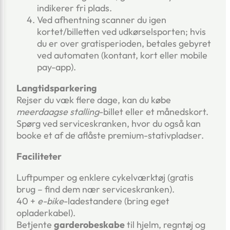
indikerer fri plads.
Ved afhentning scanner du igen
kortet/billetten ved udkørselsporten; hvis
du er over gratisperioden, betales gebyret
ved automaten (kontant, kort eller mobile
pay-app).
Langtidsparkering
Rejser du væk flere dage, kan du købe
meerdaagse stalling
-billet eller et månedskort.
Spørg ved service­skranken, hvor du også kan
booke et af de aflåste premium-stativpladser.
Faciliteter
Luftpumper og enklere cykelværktøj (gratis
brug – find dem nær service­skranken).
40 +
e-bike
-ladestandere (bring eget
opladerkabel).
Betjente
garderobeskabe
til hjelm, regntøj og