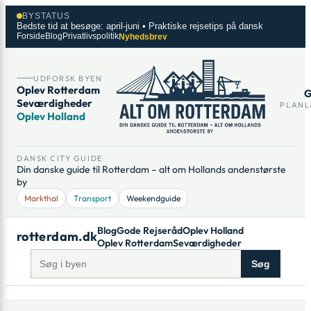
Spring
×
BYSTATUS
til
Bedste tid at besøge: april-juni • Praktiske rejsetips på dansk
Forside
Blog
Privatlivspolitik
Nyhedsbrev
indhold
UDFORSK BYEN
Oplev Rotterdam
G
Seværdigheder
PLANL
Oplev Holland
DANSK CITY GUIDE
Din danske guide til Rotterdam – alt om Hollands andenstørste
by
Markthal
Transport
Weekendguide
Blog
Gode Rejseråd
Oplev Holland
rotterdam.dk
Oplev Rotterdam
Seværdigheder
Søg