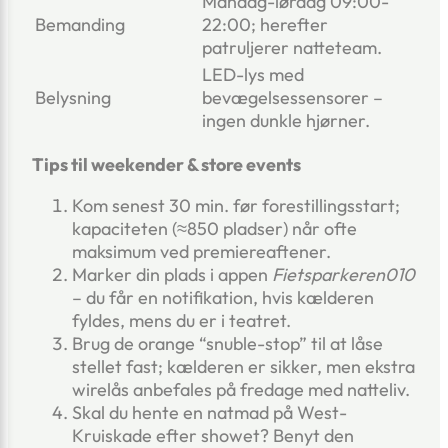
Mandag-lørdag 09:00-
Bemanding
22:00; herefter
patruljerer natteteam.
LED-lys med
Belysning
bevægelsessensorer –
ingen dunkle hjørner.
Tips til weekender & store events
Kom senest 30 min. før forestillingsstart;
kapaciteten (≈850 pladser) når ofte
maksimum ved premiereaftener.
Marker din plads i appen
Fietsparkeren010
– du får en notifikation, hvis kælderen
fyldes, mens du er i teatret.
Brug de orange “snuble-stop” til at låse
stellet fast; kælderen er sikker, men ekstra
wirelås anbefales på fredage med natteliv.
Skal du hente en natmad på West-
Kruiskade efter showet? Benyt den