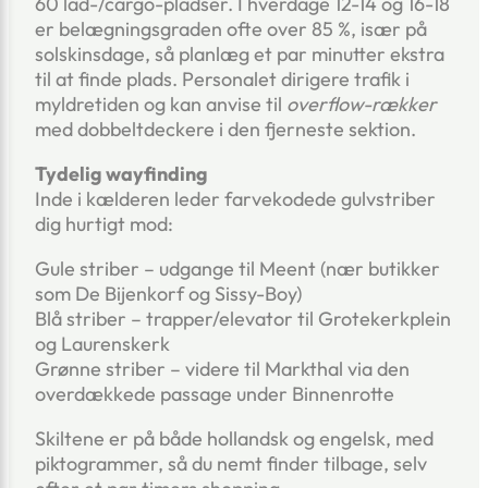
60 lad-/cargo-pladser. I hverdage 12-14 og 16-18
er belægningsgraden ofte over 85 %, især på
solskinsdage, så planlæg et par minutter ekstra
til at finde plads. Personalet dirigere trafik i
myldretiden og kan anvise til
overflow-rækker
med dobbeltdeckere i den fjerneste sektion.
Tydelig wayfinding
Inde i kælderen leder farvekodede gulvstriber
dig hurtigt mod:
Gule striber – udgange til Meent (nær butikker
som De Bijenkorf og Sissy-Boy)
Blå striber – trapper/elevator til Grotekerkplein
og Laurenskerk
Grønne striber – videre til Markthal via den
overdækkede passage under Binnenrotte
Skiltene er på både hollandsk og engelsk, med
piktogrammer, så du nemt finder tilbage, selv