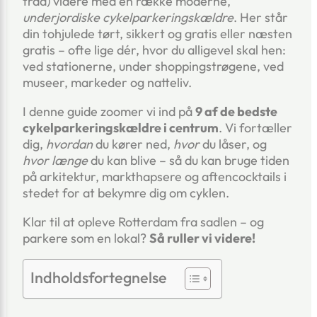
tråd) videre med en række moderne,
underjordiske cykelparkeringskældre
. Her står
din tohjulede tørt, sikkert og gratis eller næsten
gratis – ofte lige dér, hvor du alligevel skal hen:
ved stationerne, under shoppingstrøgene, ved
museer, markeder og natteliv.
I denne guide zoomer vi ind på
9 af de bedste
cykelparkeringskældre i centrum
. Vi fortæller
dig,
hvordan
du kører ned,
hvor
du låser, og
hvor længe
du kan blive – så du kan bruge tiden
på arkitektur, markthapsere og aftencocktails i
stedet for at bekymre dig om cyklen.
Klar til at opleve Rotterdam fra sadlen – og
parkere som en lokal?
Så ruller vi videre!
Indholdsfortegnelse