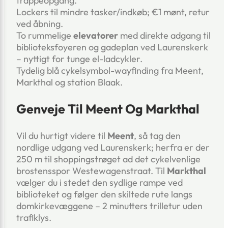
trappeopgang.
Lockers til mindre tasker/indkøb; €1 mønt, retur
ved åbning.
To rummelige
elevatorer
med direkte adgang til
biblioteksfoyeren og gadeplan ved Laurenskerk
– nyttigt for tunge el-ladcykler.
Tydelig blå cykelsymbol-wayfinding fra Meent,
Markthal og station Blaak.
Genveje Til Meent Og Markthal
Vil du hurtigt videre til
Meent
, så tag den
nordlige udgang ved Laurenskerk; herfra er der
250 m til shoppingstrøget ad det cykelvenlige
brostensspor Westewagenstraat. Til
Markthal
vælger du i stedet den sydlige rampe ved
biblioteket og følger den skiltede rute langs
domkirkevæggene – 2 minutters trilletur uden
trafiklys.