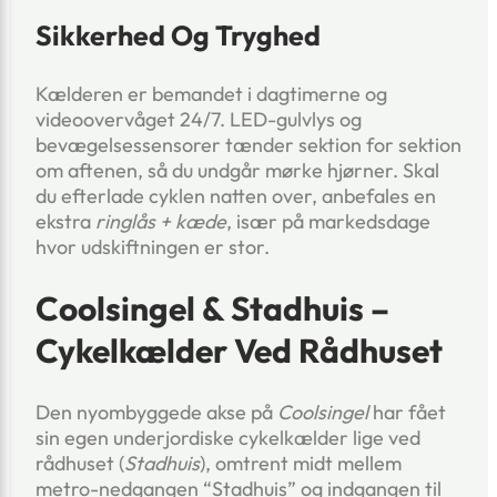
Sikkerhed Og Tryghed
Kælderen er bemandet i dagtimerne og
videoovervåget 24/7. LED-gulvlys og
bevægelsessensorer tænder sektion for sektion
om aftenen, så du undgår mørke hjørner. Skal
du efterlade cyklen natten over, anbefales en
ekstra
ringlås + kæde
, især på markedsdage
hvor udskiftningen er stor.
Coolsingel & Stadhuis –
Cykelkælder Ved Rådhuset
Den nyombyggede akse på
Coolsingel
har fået
sin egen underjordiske cykelkælder lige ved
rådhuset (
Stadhuis
), omtrent midt mellem
metro-nedgangen “Stadhuis” og indgangen til