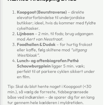
Koopgoot (Beurstraverse)
– direkte
elevatorforbindelse til underjordiske
butikker; ideel, hvis du kommer med fyldte
cykeltasker.
Lijnbaan
– 2 min. til fods; brug udgangen
mod
Aert van Nesstraat
.
Foodhallen & Dudok
– for hurtig frokost
eller kaffe, følg skiltene mod
“uitgang
Westblaak”
.
Lunch- og aftenbiografen Pathé
Schouwburgplein
ligger 5 min. væk;
perfekt til at parkere cyklen sikkert under
en film.
Tip: Skal du blot hente noget i Koopgoot (<30
min.), så vælg de forreste, tidsbegrænsede
båse ved indkørslen – de sparer dig for en lang
tur gennem hele kælderen i myldretiden.