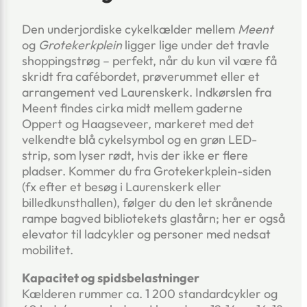
Den underjordiske cykelkælder mellem
Meent
og
Grotekerkplein
ligger lige under det travle
shoppingstrøg – perfekt, når du kun vil være få
skridt fra cafébordet, prøverummet eller et
arrangement ved Laurenskerk. Indkørslen fra
Meent findes cirka midt mellem gaderne
Oppert og Haagseveer, markeret med det
velkendte blå cykelsymbol og en grøn LED-
strip, som lyser rødt, hvis der ikke er flere
pladser. Kommer du fra Grotekerkplein-siden
(fx efter et besøg i Laurenskerk eller
billedkunsthallen), følger du den let skrånende
rampe bagved bibliotekets glastårn; her er også
elevator til ladcykler og personer med nedsat
mobilitet.
Kapacitet og spidsbelastninger
Kælderen rummer ca. 1 200 standardcykler og